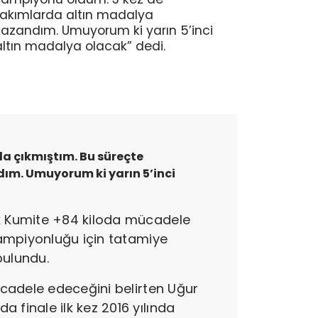
takımlarda altın madalya
kazandım. Umuyorum ki yarın 5’inci
altın madalya olacak” dedi.
da çıkmıştım. Bu süreçte
ım. Umuyorum ki yarın 5’inci
k Kumite +84 kiloda mücadele
şampiyonluğu için tatamiye
bulundu.
ücadele edeceğini belirten Uğur
finale ilk kez 2016 yılında