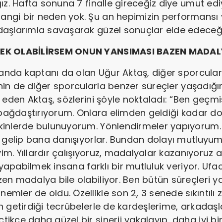
ğız. Hafta sonuna 7 finalle gireceğiz diye umut 
ngi bir neden yok. Şu an hepimizin performansı 
daşlarımla savaşarak güzel sonuçlar elde edeceğ
TEK OLABİLİRSEM ONUN YANSIMASI BAZEN MADALY
amanda kaptanı da olan Uğur Aktaş, diğer sporcula
inin de diğer sporcularla benzer süreçler yaşadığın
 eden Aktaş, sözlerini şöyle noktaladı: “Ben geçm
 bağdaştırıyorum. Onlara elimden geldiği kadar do
inlerde bulunuyorum. Yönlendirmeler yapıyorum. O
 gelip bana danışıyorlar. Bundan dolayı mutluyum.
eyim. Yıllardır çalışıyoruz, madalyalar kazanıyoru
 yapabilmek insana farklı bir mutluluk veriyor. Ufa
n madalya bile olabiliyor. Ben bütün süreçleri y
ler de oldu. Özellikle son 2, 3 senede sıkıntılı
n getirdiği tecrübelerle de kardeşlerime, arkada
kçe daha güzel bir sinerji yakalayıp, daha iyi bir