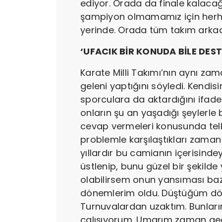
ediyor. Orada da finale kalaca
şampiyon olmamamız için herha
yerinde. Orada tüm takım arka
‘UFACIK BİR KONUDA BİLE DES
Karate Milli Takımı’nın aynı z
geleni yaptığını söyledi. Kendis
sporculara da aktardığını ifade
onların şu an yaşadığı şeylerle
cevap vermeleri konusunda telk
problemle karşılaştıkları zaman
yıllardır bu camianın içerisind
üstlenip, bunu güzel bir şekilde
olabilirsem onun yansıması baze
dönemlerim oldu. Düştüğüm dönem
Turnuvalardan uzaktım. Bunları
çalışıyorum. Umarım zaman geçti