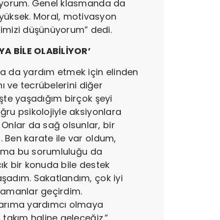
ediyorum. Genel klasmanda da
yüksek. Moral, motivasyon
imizi düşünüyorum” dedi.
A BİLE OLABİLİYOR’
ra da yardım etmek için elinden
ı ve tecrübelerini diğer
işte yaşadığım birçok şeyi
ğru psikolojiyle aksiyonlara
nlar da sağ olsunlar, bir
 Ben karate ile var oldum,
z ama bu sorumluluğu da
cık bir konuda bile destek
aşadım. Sakatlandım, çok iyi
 zamanlar geçirdim.
şlarıma yardımcı olmaya
 takım haline geleceğiz.”