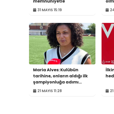
memnuniyetle
olm
31 MAYIS 15:19
24
Maria Alves: Kulübün
İlk
tarihine, onların aldığı ilk
hed
şampiyonluğa adımı
yazdırdım
21 MAYIS 11:28
21