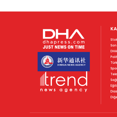
KA
Sto
Son
DHA
Poli
Tür
Spo
Tekn
Sağl
Eğit
Dia
Diğe