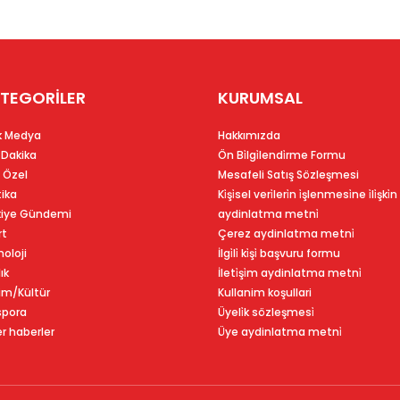
TEGORİLER
KURUMSAL
k Medya
Hakkımızda
 Dakika
Ön Bi̇lgi̇lendi̇rme Formu
 Özel
Mesafeli Satış Sözleşmesi
tika
Ki̇şi̇sel veri̇leri̇n i̇şlenmesi̇ne i̇li̇şki̇n
kiye Gündemi
aydinlatma metni̇
rt
Çerez aydinlatma metni̇
oloji
İlgi̇li̇ ki̇şi̇ başvuru formu
ık
İleti̇şi̇m aydinlatma metni̇
im/Kültür
Kullanim koşullari
spora
Üyeli̇k sözleşmesi̇
r haberler
Üye aydinlatma metni̇