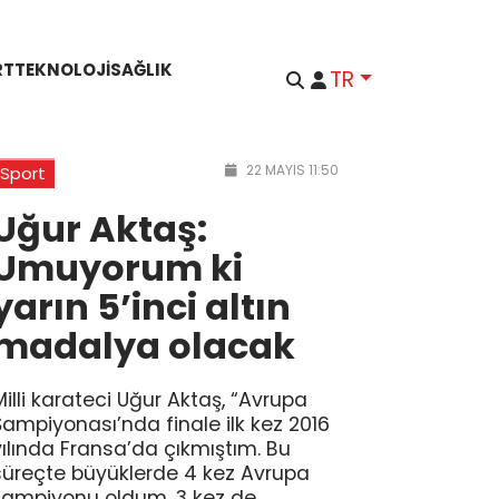
RT
TEKNOLOJI
SAĞLIK
TR
22 MAYIS 11:50
Sport
Uğur Aktaş:
Umuyorum ki
yarın 5’inci altın
madalya olacak
Milli karateci Uğur Aktaş, “Avrupa
Şampiyonası’nda finale ilk kez 2016
yılında Fransa’da çıkmıştım. Bu
süreçte büyüklerde 4 kez Avrupa
şampiyonu oldum. 3 kez de