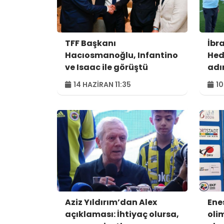
TFF Başkanı
İbr
Hacıosmanoğlu, Infantino
Hed
ve Isaac ile görüştü
adı
14 HAZIRAN 11:35
10
Aziz Yıldırım’dan Alex
Ene
açıklaması: İhtiyaç olursa,
oli