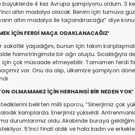
e büyüklerde 4 kez Avrupa şampiyonu oldum. 3 ke
nci altın madalya olacak. Benim için turnuva güze
yarın altın madalya ile taçlandıracağız” diye konu
MEK İÇİN FERDİ MAÇA ODAKLANACAĞIZ’
r sakatlık yaşadığını, bunun için takım karşılaşm
nalde hamstringimde bir ağrı oluştu. Sıcaklığıyla
ak için çok müsaade etmeyebilir. Tamamen ferdi fi
 maçımız var. Onu da alıp, ülkemize şampiyon döne
ndı.
ON OLMAMAMIZ İÇİN HERHANGİ BİR NEDEN YOK’
tediklerini belirten milli sporcu, “Sinerjimiz çok 
akaladık kamplarda. Enerjimiz yükseldi. Antrenmanl
rtma durumlarımız oldu. Akabinde buraya geldiğimi
estekliyor. 5’inci finali aldık ve hala kadın ve er