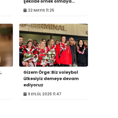
şekilde örnek olmaya
devam edeceğiz
22 MAYIS 11:25
,
Gizem Örge: Biz voleybol
ülkesiyiz demeye devam
ediyoruz
9 EYLÜL 2025 11:47