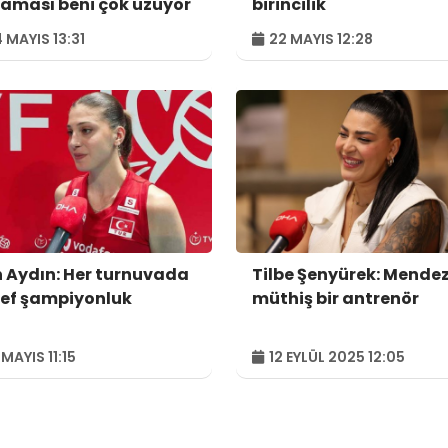
aması beni çok üzüyor
birincilik
 MAYIS 13:31
22 MAYIS 12:28
in Aydın: Her turnuvada
Tilbe Şenyürek: Mendez
ef şampiyonluk
müthiş bir antrenör
 MAYIS 11:15
12 EYLÜL 2025 12:05