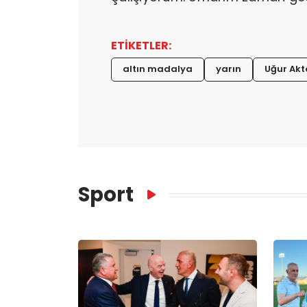
ETİKETLER:
altın madalya
yarın
Uğur Akt
Sport