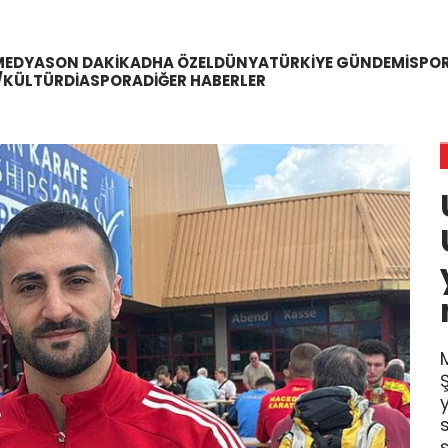
MEDYA
SON DAKIKA
DHA ÖZEL
DÜNYA
TÜRKIYE GÜNDEMI
SPO
/KÜLTÜR
DIASPORA
DIĞER HABERLER