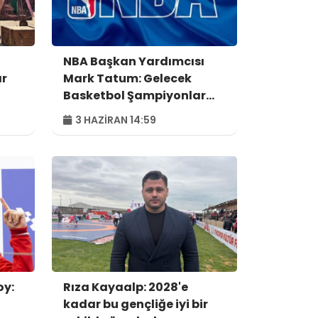
NBA Başkan Yardımcısı
ar
Mark Tatum: Gelecek
Basketbol Şampiyonlar
Ligi sezonunun şampiyonu
3 HAZIRAN 14:59
NBA Avrupa’ya katılım
hakkı elde edecek
oy:
Rıza Kayaalp: 2028'e
kadar bu gençliğe iyi bir