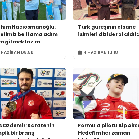
ahim Hacıosmanoğlu:
Türk güreşinin efsane
efimiz belli ama adım
isimleri dizide rol aldıl
m gitmek lazım
 HAZIRAN 08:56
4 HAZIRAN 10:18
s Özdemir: Karatenin
Formula pilotu Alp Aks
mpik bir branş
Hedefim her zaman