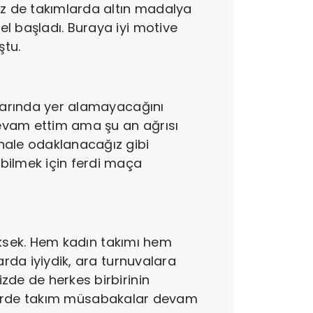
z de takımlarda altın madalya
l başladı. Buraya iyi motive
ştu.
alarında yer alamayacağını
 devam ettim ama şu an ağrısı
nale odaklanacağız gibi
bilmek için ferdi maça
yüksek. Hem kadın takımı hem
arda iyiydik, ara turnuvalara
zde de herkes birbirinin
keklerde takım müsabakalar devam