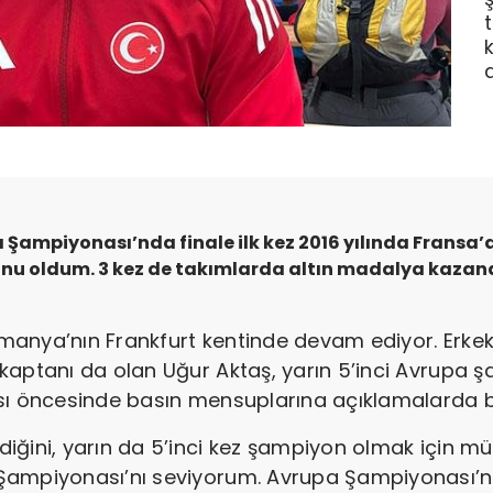
a Şampiyonası’nda finale ilk kez 2016 yılında Fransa’
nu oldum. 3 kez de takımlarda altın madalya kazand
manya’nın Frankfurt kentinde devam ediyor. Erke
kaptanı da olan Uğur Aktaş, yarın 5’inci Avrupa 
ası öncesinde basın mensuplarına açıklamalarda 
iğini, yarın da 5’inci kez şampiyon olmak için m
ampiyonası’nı seviyorum. Avrupa Şampiyonası’nda 