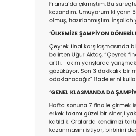
Fransa’da çıkmıştım. Bu süreçt
kazandım. Umuyorum ki yarın 5’i
olmuş, hazırlanmıştım. İnşallah 
‘ÜLKEMİZE ŞAMPİYON DÖNEBİL
Çeyrek final karşılaşmasında bi
belirten Uğur Aktaş, “Çeyrek fi
arttı. Takım yarışlarda yarışm
gözüküyor. Son 3 dakikalık bir
odaklanacağız” ifadelerini kulla
‘GENEL KLASMANDA DA ŞAMPİY
Hafta sonuna 7 finalle girmek is
erkek takımı güzel bir sinerji y
katıldık. Oralarda kendimizi ta
kazanmasını istiyor, birbirini d