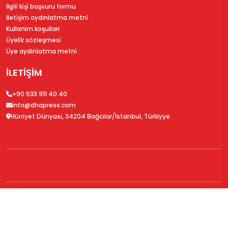
İlgi̇li̇ ki̇şi̇ başvuru formu
İleti̇şi̇m aydinlatma metni̇
Kullanim koşullari
Üyeli̇k sözleşmesi̇
Üye aydinlatma metni̇
İLETİŞİM
+90 533 911 40 40
info@dhapress.com
Hürriyet Dünyası, 34204 Bağcılar/İstanbul, Türkiyye
© 2026
DHAPress.com