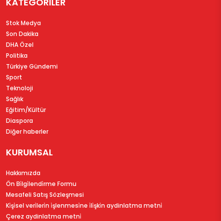
KATEGORİLER
Stok Medya
Son Dakika
DHA Özel
Politika
Türkiye Gündemi
Sport
Teknoloji
Sağlık
Eğitim/Kültür
Diaspora
Diğer haberler
KURUMSAL
Hakkımızda
Ön Bi̇lgi̇lendi̇rme Formu
Mesafeli Satış Sözleşmesi
Ki̇şi̇sel veri̇leri̇n i̇şlenmesi̇ne i̇li̇şki̇n aydinlatma metni̇
Çerez aydinlatma metni̇