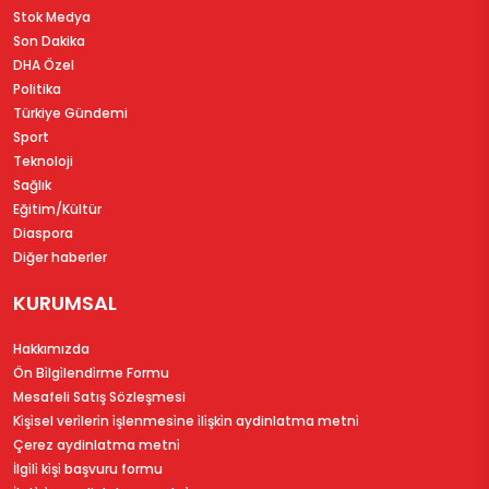
Stok Medya
Son Dakika
DHA Özel
Politika
Türkiye Gündemi
Sport
Teknoloji
Sağlık
Eğitim/Kültür
Diaspora
Diğer haberler
KURUMSAL
Hakkımızda
Ön Bi̇lgi̇lendi̇rme Formu
Mesafeli Satış Sözleşmesi
Ki̇şi̇sel veri̇leri̇n i̇şlenmesi̇ne i̇li̇şki̇n aydinlatma metni̇
Çerez aydinlatma metni̇
İlgi̇li̇ ki̇şi̇ başvuru formu