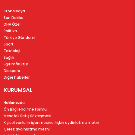
Stok Medya
Son Dakika
DHA Özel
Politika
Türkiye Gündemi
Sport
Teknoloji
Sağlık
Eğitim/Kültür
Diaspora
Diğer haberler
KURUMSAL
Hakkımızda
Ön Bi̇lgi̇lendi̇rme Formu
Mesafeli Satış Sözleşmesi
Ki̇şi̇sel veri̇leri̇n i̇şlenmesi̇ne i̇li̇şki̇n aydinlatma metni̇
Çerez aydinlatma metni̇