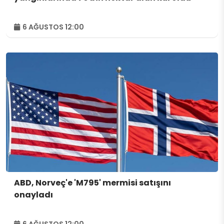
6 AĞUSTOS 12:00
ABD, Norveç'e 'M795' mermisi satışını
onayladı
6 AĞUSTOS 12:00