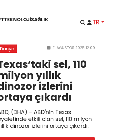
RT
TEKNOLOJI
SAĞLIK
TR
11 AĞUSTOS 2025 12:09
Dünya
Texas’taki sel, 110
milyon yıllık
dinozor izlerini
ortaya çıkardı
ABD, (DHA) - ABD'nin Texas
yaletinde etkili olan sel, 110 milyon
ıllık dinozor izlerini ortaya çıkardı.