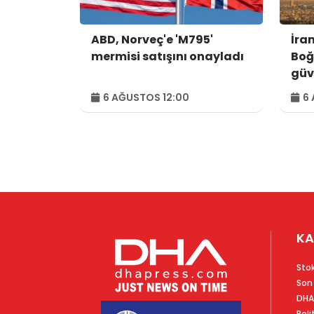
ABD, Norveç'e 'M795'
İra
mermisi satışını onayladı
Boğ
güv
kon
6 AĞUSTOS 12:00
6 
var
KA
Sto
Son
DHA
Poli