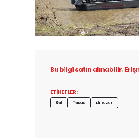
Bu bilgi satın alınabilir. Eri
ETİKETLER:
Sel
Texas
dinozor