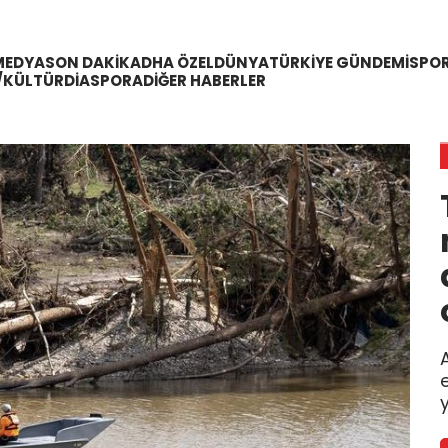
MEDYA
SON DAKIKA
DHA ÖZEL
DÜNYA
TÜRKIYE GÜNDEMI
SPO
/KÜLTÜR
DIASPORA
DIĞER HABERLER
e
y