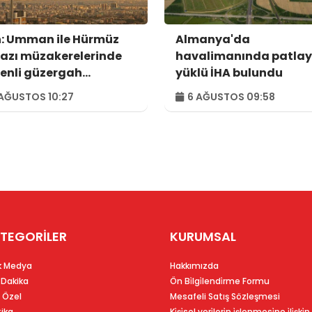
n: Umman ile Hürmüz
Almanya'da
azı müzakerelerinde
havalimanında patlay
enli güzergah
yüklü İHA bulundu
usunda anlaşmaya
AĞUSTOS 10:27
6 AĞUSTOS 09:58
dık
TEGORİLER
KURUMSAL
k Medya
Hakkımızda
 Dakika
Ön Bi̇lgi̇lendi̇rme Formu
 Özel
Mesafeli Satış Sözleşmesi
tika
Ki̇şi̇sel veri̇leri̇n i̇şlenmesi̇ne i̇li̇şki̇n