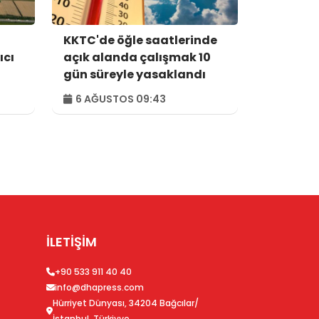
KKTC'de öğle saatlerinde
ıcı
açık alanda çalışmak 10
gün süreyle yasaklandı
6 AĞUSTOS 09:43
İLETİŞİM
+90 533 911 40 40
info@dhapress.com
Hürriyet Dünyası, 34204 Bağcılar/
İstanbul, Türkiyye