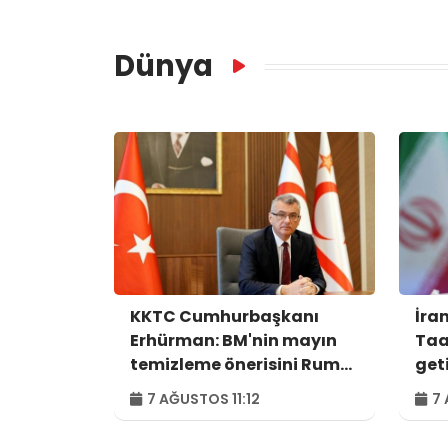
Dünya
KKTC Cumhurbaşkanı
İra
Erhürman: BM'nin mayın
Taa
temizleme önerisini Rum
get
tarafı reddetti
7 AĞUSTOS 11:12
7 