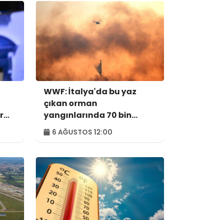
WWF: İtalya'da bu yaz
çıkan orman
r
yangınlarında 70 bin
hektar alan kül oldu
6 AĞUSTOS 12:00