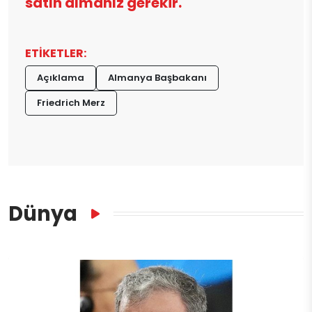
satın almanız gerekir.
ETİKETLER:
Açıklama
Almanya Başbakanı
Friedrich Merz
Dünya