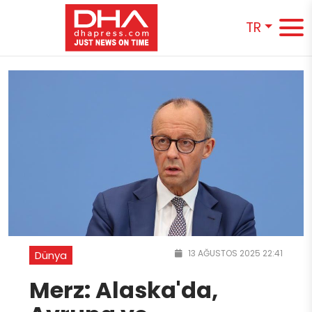
TR
13 AĞUSTOS 2025 22:41
Dünya
Merz: Alaska'da,