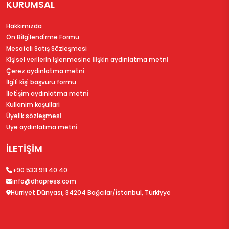
KURUMSAL
Hakkımızda
Ön Bi̇lgi̇lendi̇rme Formu
Mesafeli Satış Sözleşmesi
Ki̇şi̇sel veri̇leri̇n i̇şlenmesi̇ne i̇li̇şki̇n aydinlatma metni̇
Çerez aydinlatma metni̇
İlgi̇li̇ ki̇şi̇ başvuru formu
İleti̇şi̇m aydinlatma metni̇
Kullanim koşullari
Üyeli̇k sözleşmesi̇
Üye aydinlatma metni̇
İLETİŞİM
+90 533 911 40 40
info@dhapress.com
Hürriyet Dünyası, 34204 Bağcılar/İstanbul, Türkiyye