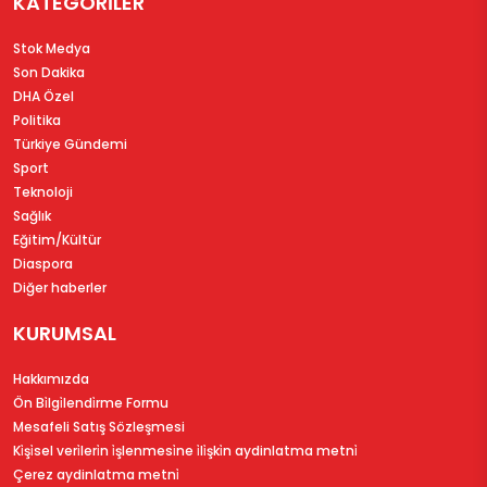
KATEGORİLER
Stok Medya
Son Dakika
DHA Özel
Politika
Türkiye Gündemi
Sport
Teknoloji
Sağlık
Eğitim/Kültür
Diaspora
Diğer haberler
KURUMSAL
Hakkımızda
Ön Bi̇lgi̇lendi̇rme Formu
Mesafeli Satış Sözleşmesi
Ki̇şi̇sel veri̇leri̇n i̇şlenmesi̇ne i̇li̇şki̇n aydinlatma metni̇
Çerez aydinlatma metni̇