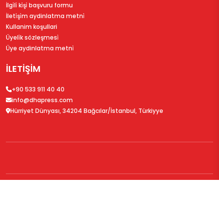
İlgi̇li̇ ki̇şi̇ başvuru formu
İleti̇şi̇m aydinlatma metni̇
Kullanim koşullari
Üyeli̇k sözleşmesi̇
Üye aydinlatma metni̇
İLETİŞİM
+90 533 911 40 40
info@dhapress.com
Hürriyet Dünyası, 34204 Bağcılar/İstanbul, Türkiyye
© 2026
DHAPress.com