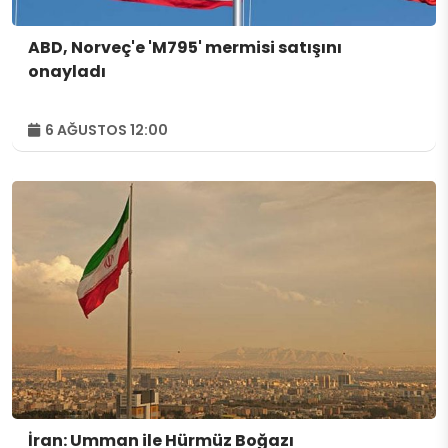
ABD, Norveç'e 'M795' mermisi satışını
onayladı
6 AĞUSTOS 12:00
İran: Umman ile Hürmüz Boğazı