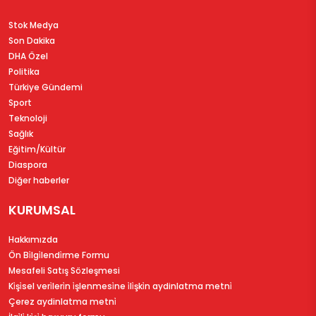
Stok Medya
Son Dakika
DHA Özel
Politika
Türkiye Gündemi
Sport
Teknoloji
Sağlık
Eğitim/Kültür
Diaspora
Diğer haberler
KURUMSAL
Hakkımızda
Ön Bi̇lgi̇lendi̇rme Formu
Mesafeli Satış Sözleşmesi
Ki̇şi̇sel veri̇leri̇n i̇şlenmesi̇ne i̇li̇şki̇n aydinlatma metni̇
Çerez aydinlatma metni̇