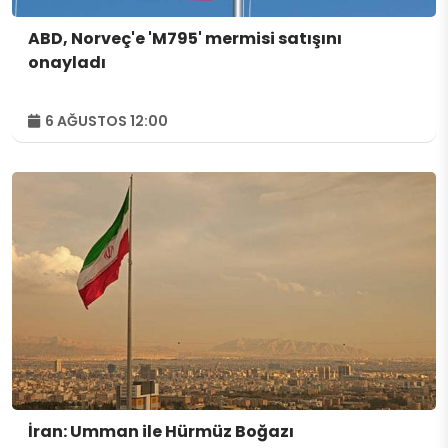
ABD, Norveç'e 'M795' mermisi satışını
onayladı
6 AĞUSTOS 12:00
İran: Umman ile Hürmüz Boğazı