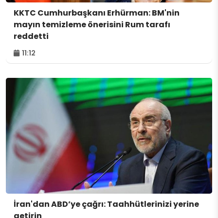
KKTC Cumhurbaşkanı Erhürman: BM'nin
mayın temizleme önerisini Rum tarafı
reddetti
11:12
İran'dan ABD’ye çağrı: Taahhütlerinizi yerine
getirin