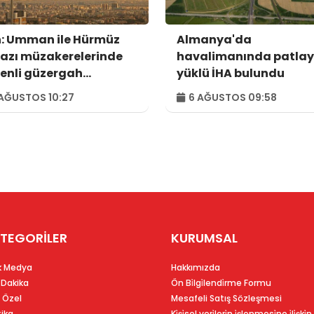
n: Umman ile Hürmüz
Almanya'da
azı müzakerelerinde
havalimanında patlay
enli güzergah
yüklü İHA bulundu
usunda anlaşmaya
AĞUSTOS 10:27
6 AĞUSTOS 09:58
dık
TEGORİLER
KURUMSAL
k Medya
Hakkımızda
 Dakika
Ön Bi̇lgi̇lendi̇rme Formu
 Özel
Mesafeli Satış Sözleşmesi
tika
Ki̇şi̇sel veri̇leri̇n i̇şlenmesi̇ne i̇li̇şki̇n