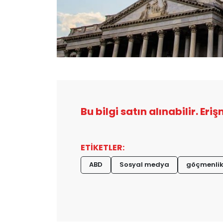
Bu bilgi satın alınabilir. Eri
ETİKETLER:
ABD
Sosyal medya
göçmenli