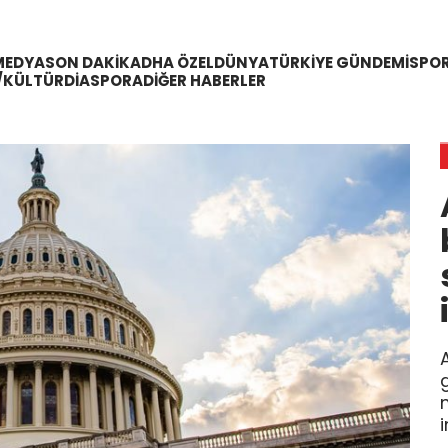
MEDYA
SON DAKIKA
DHA ÖZEL
DÜNYA
TÜRKIYE GÜNDEMI
SPO
/KÜLTÜR
DIASPORA
DIĞER HABERLER