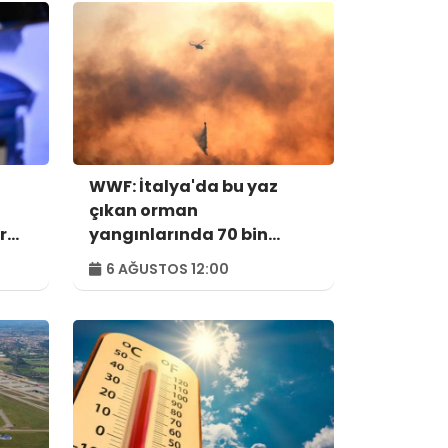
WWF: İtalya'da bu yaz
çıkan orman
r
yangınlarında 70 bin
hektar alan kül oldu
6 AĞUSTOS 12:00