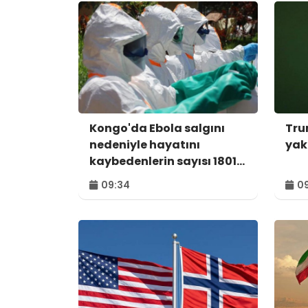
Kongo'da Ebola salgını
Tru
nedeniyle hayatını
yak
kaybedenlerin sayısı 1801'e
yükseldi
09:34
09