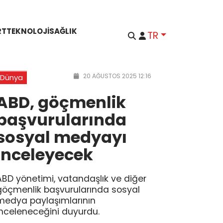
RT
TEKNOLOJI
SAĞLIK
TR
20 AĞUSTOS 2025 12:16
Dünya
ABD, göçmenlik
başvurularında
sosyal medyayı
inceleyecek
ABD yönetimi, vatandaşlık ve diğer
göçmenlik başvurularında sosyal
medya paylaşımlarının
inceleneceğini duyurdu.