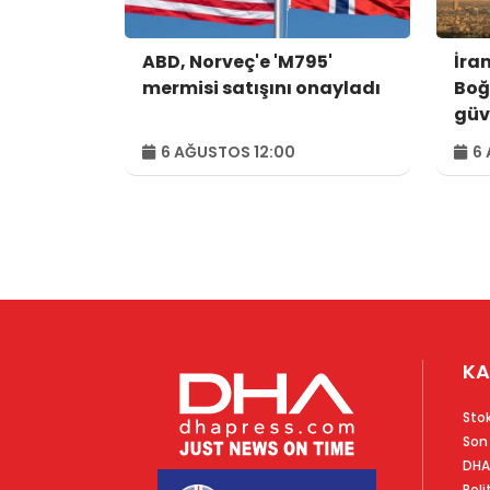
ABD, Norveç'e 'M795'
İra
mermisi satışını onayladı
Boğ
güv
kon
6 AĞUSTOS 12:00
6 
var
KA
Sto
Son
DHA
Poli