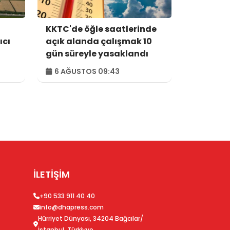
KKTC'de öğle saatlerinde
ıcı
açık alanda çalışmak 10
gün süreyle yasaklandı
6 AĞUSTOS 09:43
İLETİŞİM
+90 533 911 40 40
info@dhapress.com
Hürriyet Dünyası, 34204 Bağcılar/
İstanbul, Türkiyye