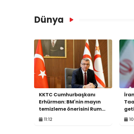
Dünya
KKTC Cumhurbaşkanı
İra
Erhürman: BM'nin mayın
Taa
temizleme önerisini Rum
get
tarafı reddetti
11:12
10