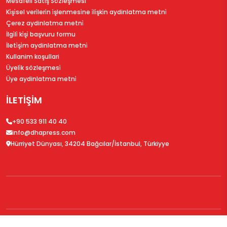
Mesafeli Satış Sözleşmesi
Ki̇şi̇sel veri̇leri̇n i̇şlenmesi̇ne i̇li̇şki̇n aydinlatma metni̇
Çerez aydinlatma metni̇
İlgi̇li̇ ki̇şi̇ başvuru formu
İleti̇şi̇m aydinlatma metni̇
Kullanim koşullari
Üyeli̇k sözleşmesi̇
Üye aydinlatma metni̇
İLETİŞİM
+90 533 911 40 40
info@dhapress.com
Hürriyet Dünyası, 34204 Bağcılar/İstanbul, Türkiyye
© 2026
DHAPress.com