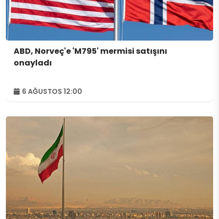
ABD, Norveç'e 'M795' mermisi satışını
onayladı
6 AĞUSTOS 12:00