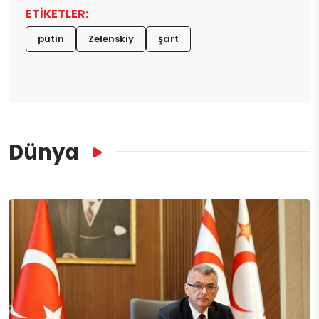
ETİKETLER:
putin
Zelenskiy
şart
Dünya