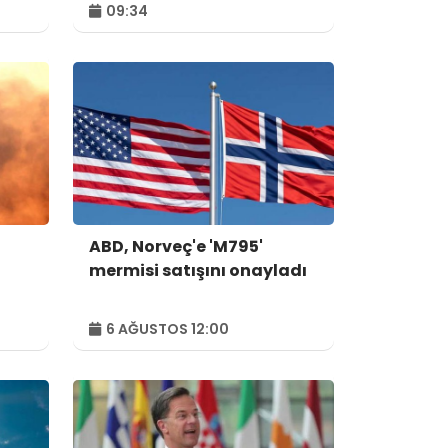
yükseldi
09:34
ABD, Norveç'e 'M795'
mermisi satışını onayladı
6 AĞUSTOS 12:00