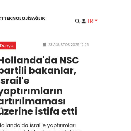
RT
TEKNOLOJI
SAĞLIK
TR
23 AĞUSTOS 2025 12:25
Dünya
Hollanda'da NSC
partili bakanlar,
İsrail'e
yaptırımların
artırılmaması
üzerine istifa etti
Hollanda'da İsrail'e yaptırımları