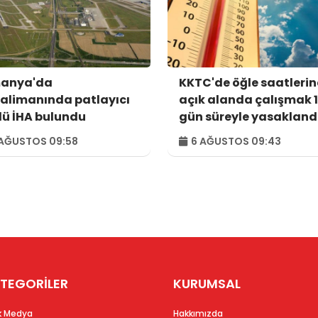
anya'da
KKTC'de öğle saatleri
alimanında patlayıcı
açık alanda çalışmak 
lü İHA bulundu
gün süreyle yasakland
AĞUSTOS 09:58
6 AĞUSTOS 09:43
TEGORİLER
KURUMSAL
k Medya
Hakkımızda