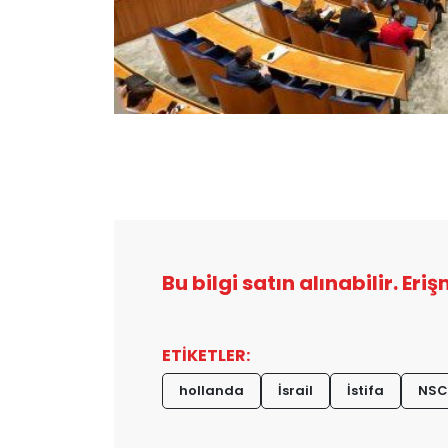
Bu bilgi satın alınabilir. Eri
ETİKETLER:
hollanda
İsrail
İstifa
NSC