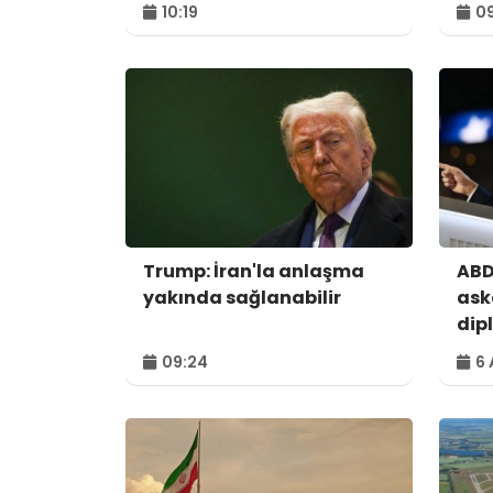
10:19
09
Trump: İran'la anlaşma
ABD
yakında sağlanabilir
ask
dip
kul
09:24
6 