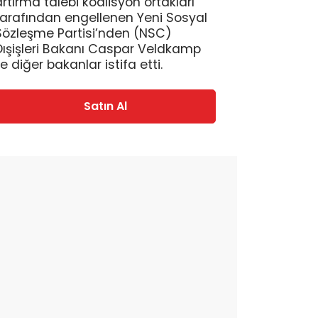
artırma talebi koalisyon ortakları
tarafından engellenen Yeni Sosyal
Sözleşme Partisi’nden (NSC)
Dışişleri Bakanı Caspar Veldkamp
le diğer bakanlar istifa etti.
Satın Al