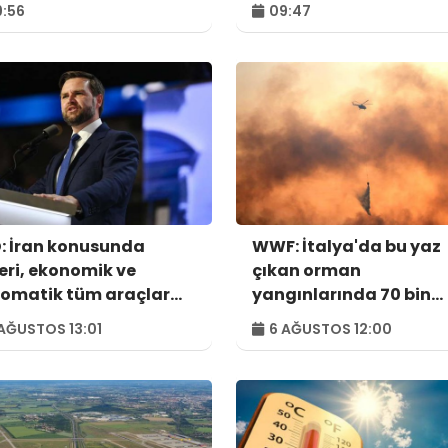
:56
09:47
: İran konusunda
WWF: İtalya'da bu yaz
eri, ekonomik ve
çıkan orman
lomatik tüm araçlar
yangınlarında 70 bin
lanılacak
hektar alan kül oldu
AĞUSTOS 13:01
6 AĞUSTOS 12:00