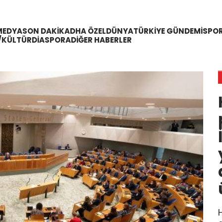
MEDYA
SON DAKIKA
DHA ÖZEL
DÜNYA
TÜRKIYE GÜNDEMI
SPO
/KÜLTÜR
DIASPORA
DIĞER HABERLER