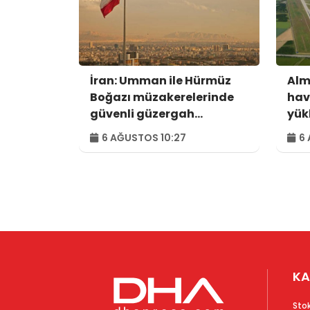
İran: Umman ile Hürmüz
Alm
Boğazı müzakerelerinde
hav
güvenli güzergah
yük
konusunda anlaşmaya
6 AĞUSTOS 10:27
6 
vardık
KA
Sto