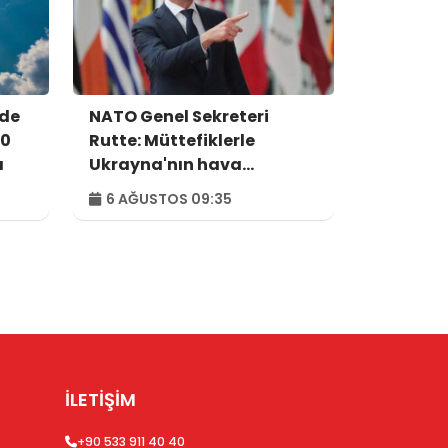
nde
NATO Genel Sekreteri
10
Rutte: Müttefiklerle
ı
Ukrayna'nın hava
savunma ihtiyaçlarını
6 AĞUSTOS 09:35
görüştük
İLETİŞİM
+90 533 911 40 40