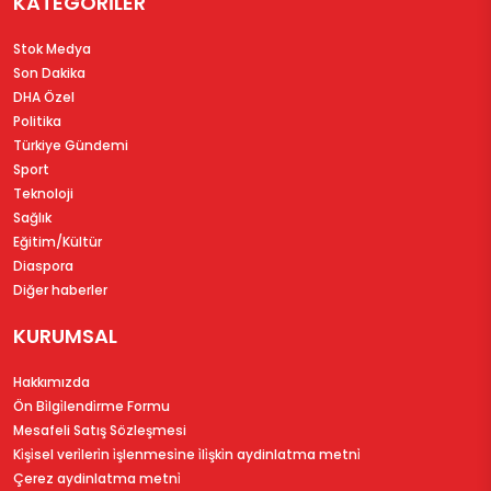
KATEGORİLER
Stok Medya
Son Dakika
DHA Özel
Politika
Türkiye Gündemi
Sport
Teknoloji
Sağlık
Eğitim/Kültür
Diaspora
Diğer haberler
KURUMSAL
Hakkımızda
Ön Bi̇lgi̇lendi̇rme Formu
Mesafeli Satış Sözleşmesi
Ki̇şi̇sel veri̇leri̇n i̇şlenmesi̇ne i̇li̇şki̇n aydinlatma metni̇
Çerez aydinlatma metni̇