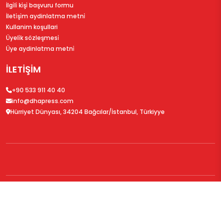
İlgi̇li̇ ki̇şi̇ başvuru formu
İleti̇şi̇m aydinlatma metni̇
Kullanim koşullari
Üyeli̇k sözleşmesi̇
Üye aydinlatma metni̇
İLETİŞİM
+90 533 911 40 40
info@dhapress.com
Hürriyet Dünyası, 34204 Bağcılar/İstanbul, Türkiyye
© 2026
DHAPress.com