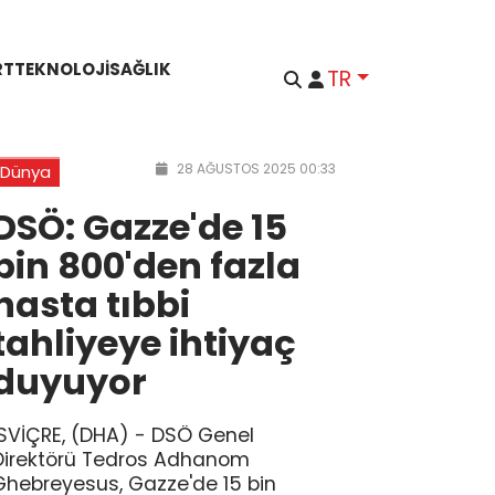
RT
TEKNOLOJI
SAĞLIK
TR
28 AĞUSTOS 2025 00:33
Dünya
DSÖ: Gazze'de 15
bin 800'den fazla
hasta tıbbi
tahliyeye ihtiyaç
duyuyor
İSVİÇRE, (DHA) - DSÖ Genel
Direktörü Tedros Adhanom
Ghebreyesus, Gazze'de 15 bin