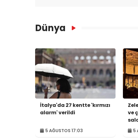
Dünya
İtalya'da 27 kentte 'kırmızı
Zel
alarm' verildi
ve 
sald
44 
5 AĞUSTOS 17:03
5 