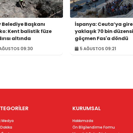
v Belediye Başkanı
İspanya: Ceuta’ya gir
ko: Kent balistik füze
yaklaşık 70 bin düzens
ırısı altında
göçmen Fas'a döndü
AĞUSTOS 09:30
5 AĞUSTOS 09:21
TEGORİLER
KURUMSAL
k Medya
Hakkımızda
 Dakika
Ön Bi̇lgi̇lendi̇rme Formu