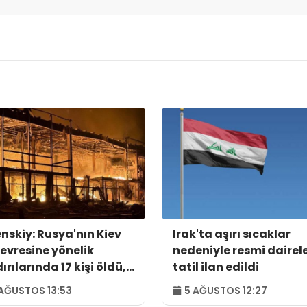
enskiy: Rusya'nın Kiev
Irak'ta aşırı sıcaklar
çevresine yönelik
nedeniyle resmi dairel
ırılarında 17 kişi öldü,
tatil ilan edildi
kişi yaralandı
AĞUSTOS 13:53
5 AĞUSTOS 12:27