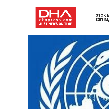
STOK 
EĞITIM