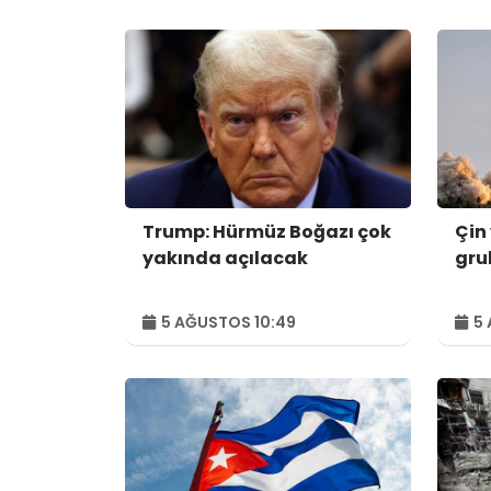
Trump: Hürmüz Boğazı çok
Çin 
yakında açılacak
gru
5 AĞUSTOS 10:49
5 