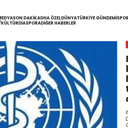
MEDYA
SON DAKIKA
DHA ÖZEL
DÜNYA
TÜRKIYE GÜNDEMI
SPO
/KÜLTÜR
DIASPORA
DIĞER HABERLER