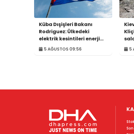
Küba Dışişleri Bakanı
Kie
Rodriguez: Ülkedeki
Kliç
elektrik kesintileri enerji
sald
alanındaki kuşatmanın
5 AĞUSTOS 09:56
5 
sonucu
KA
Sto
Son