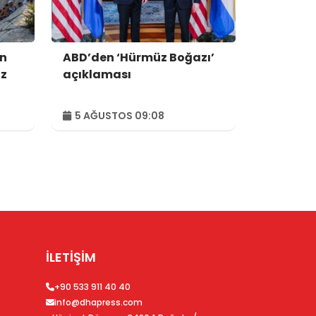
en
ABD’den ‘Hürmüz Boğazı’
iz
açıklaması
5 AĞUSTOS 09:08
İLETİŞİM
+90 533 911 40 40
info@dhapress.com