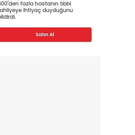
800'den fazla hastanın tıbbi
tahliyeye ihtiyaç duyduğunu
ildirdi.
Satın Al