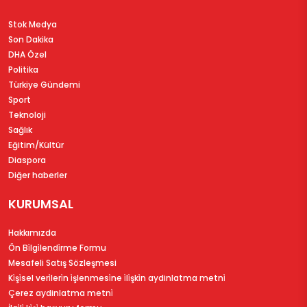
Stok Medya
Son Dakika
DHA Özel
Politika
Türkiye Gündemi
Sport
Teknoloji
Sağlık
Eğitim/Kültür
Diaspora
Diğer haberler
KURUMSAL
Hakkımızda
Ön Bi̇lgi̇lendi̇rme Formu
Mesafeli Satış Sözleşmesi
Ki̇şi̇sel veri̇leri̇n i̇şlenmesi̇ne i̇li̇şki̇n aydinlatma metni̇
Çerez aydinlatma metni̇