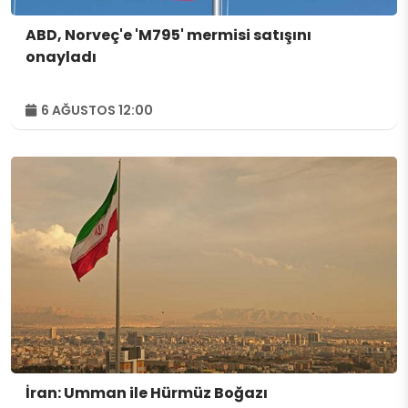
ABD, Norveç'e 'M795' mermisi satışını
onayladı
6 AĞUSTOS 12:00
İran: Umman ile Hürmüz Boğazı