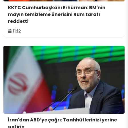
KKTC Cumhurbaşkanı Erhürman: BM'nin
mayın temizleme önerisini Rum tarafı
reddetti
11:12
İran'dan ABD’ye çağrı: Taahhütlerinizi yerine
getirin