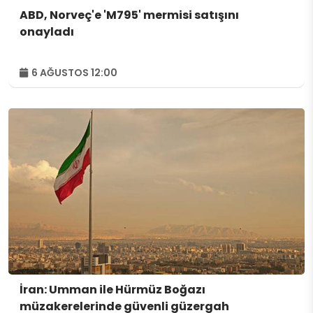
ABD, Norveç'e 'M795' mermisi satışını
onayladı
6 AĞUSTOS 12:00
İran: Umman ile Hürmüz Boğazı
müzakerelerinde güvenli güzergah