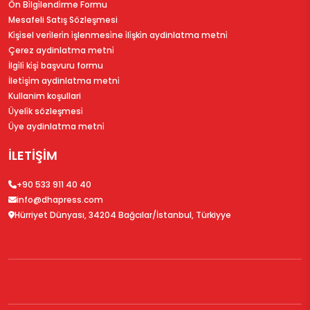
Ön Bi̇lgi̇lendi̇rme Formu
Mesafeli Satış Sözleşmesi
Ki̇şi̇sel veri̇leri̇n i̇şlenmesi̇ne i̇li̇şki̇n aydinlatma metni̇
Çerez aydinlatma metni̇
İlgi̇li̇ ki̇şi̇ başvuru formu
İleti̇şi̇m aydinlatma metni̇
Kullanim koşullari
Üyeli̇k sözleşmesi̇
Üye aydinlatma metni̇
İLETİŞİM
+90 533 911 40 40
info@dhapress.com
Hürriyet Dünyası, 34204 Bağcılar/İstanbul, Türkiyye