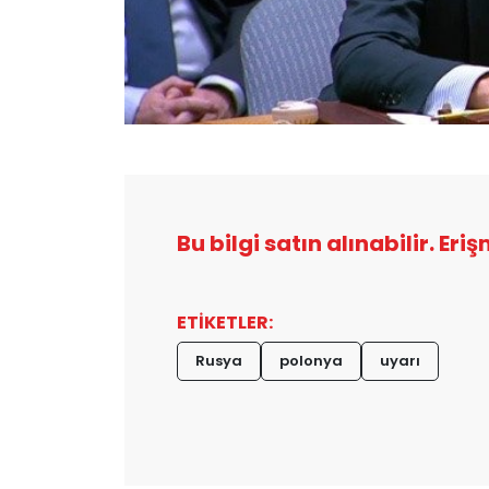
Bu bilgi satın alınabilir. Eri
ETİKETLER:
Rusya
polonya
uyarı