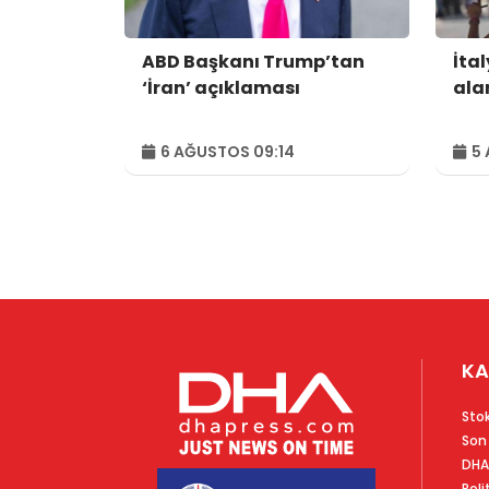
ABD Başkanı Trump’tan
İtal
‘İran’ açıklaması
alar
6 AĞUSTOS 09:14
5 
KA
Sto
Son
DHA
Poli