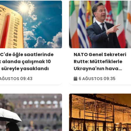
C'de öğle saatlerinde
NATO Genel Sekreteri
k alanda çalışmak 10
Rutte: Müttefiklerle
 süreyle yasaklandı
Ukrayna'nın hava
savunma ihtiyaçlarını
AĞUSTOS 09:43
6 AĞUSTOS 09:35
görüştük