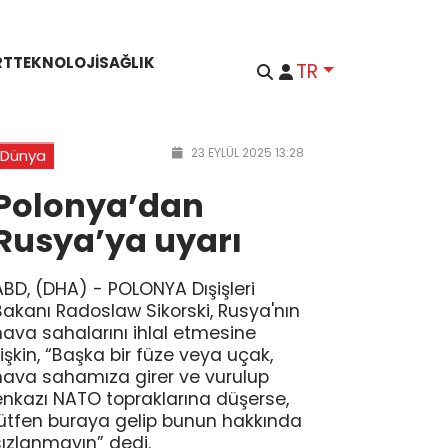
RT
TEKNOLOJI
SAĞLIK
TR
23 EYLÜL 2025 13:28
Dünya
Polonya’dan
Rusya’ya uyarı
ABD, (DHA) - POLONYA Dışişleri
Bakanı Radoslaw Sikorski, Rusya'nın
hava sahalarını ihlal etmesine
ilişkin, “Başka bir füze veya uçak,
hava sahamıza girer ve vurulup
enkazı NATO topraklarına düşerse,
lütfen buraya gelip bunun hakkında
sızlanmayın” dedi.