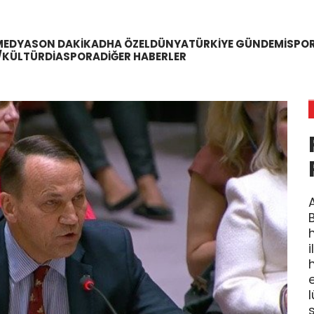
MEDYA
SON DAKIKA
DHA ÖZEL
DÜNYA
TÜRKIYE GÜNDEMI
SPO
/KÜLTÜR
DIASPORA
DIĞER HABERLER