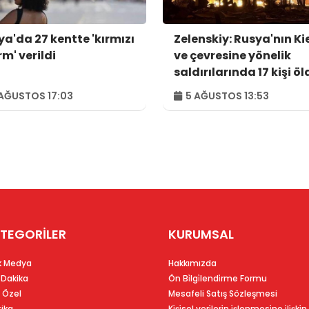
ya'da 27 kentte 'kırmızı
Zelenskiy: Rusya'nın Ki
m' verildi
ve çevresine yönelik
saldırılarında 17 kişi öl
44 kişi yaralandı
AĞUSTOS 17:03
5 AĞUSTOS 13:53
TEGORİLER
KURUMSAL
k Medya
Hakkımızda
 Dakika
Ön Bi̇lgi̇lendi̇rme Formu
 Özel
Mesafeli Satış Sözleşmesi
tika
Ki̇şi̇sel veri̇leri̇n i̇şlenmesi̇ne i̇li̇şki̇n