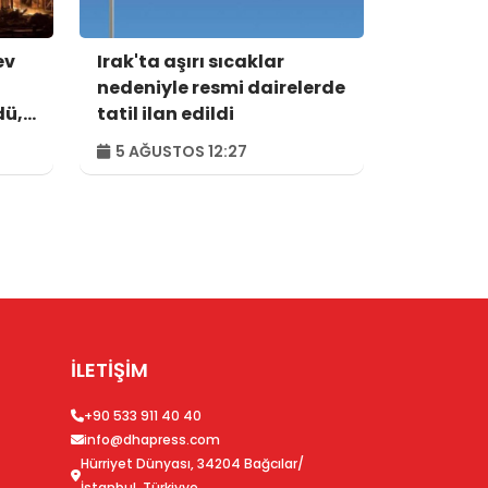
ev
Irak'ta aşırı sıcaklar
nedeniyle resmi dairelerde
dü,
tatil ilan edildi
5 AĞUSTOS 12:27
İLETİŞİM
+90 533 911 40 40
info@dhapress.com
Hürriyet Dünyası, 34204 Bağcılar/
İstanbul, Türkiyye