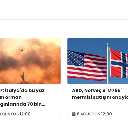
: İtalya'da bu yaz
ABD, Norveç'e 'M795'
an orman
mermisi satışını onayl
gınlarında 70 bin
tar alan kül oldu
AĞUSTOS 12:00
6 AĞUSTOS 12:00