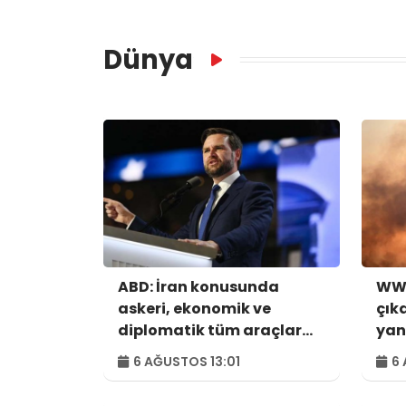
Dünya
ABD: İran konusunda
WWF
askeri, ekonomik ve
çık
diplomatik tüm araçlar
yan
kullanılacak
hek
6 AĞUSTOS 13:01
6 