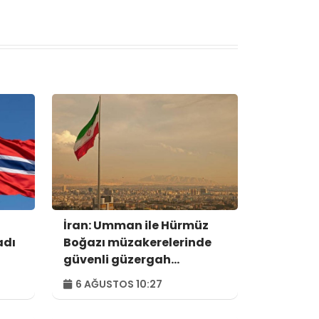
İran: Umman ile Hürmüz
adı
Boğazı müzakerelerinde
güvenli güzergah
konusunda anlaşmaya
6 AĞUSTOS 10:27
vardık