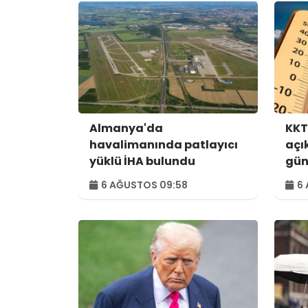
Almanya'da
KKT
havalimanında patlayıcı
açı
yüklü İHA bulundu
gün
6 AĞUSTOS 09:58
6 