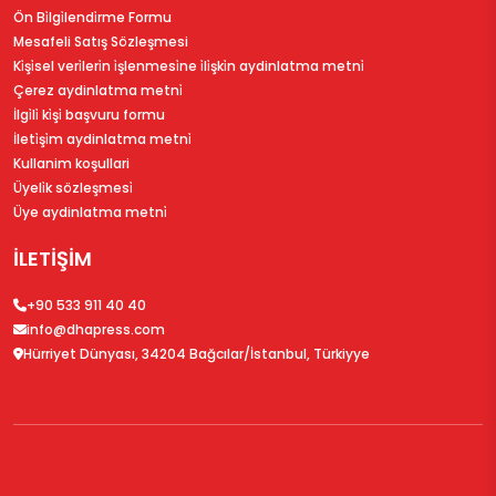
Ön Bi̇lgi̇lendi̇rme Formu
Mesafeli Satış Sözleşmesi
Ki̇şi̇sel veri̇leri̇n i̇şlenmesi̇ne i̇li̇şki̇n aydinlatma metni̇
Çerez aydinlatma metni̇
İlgi̇li̇ ki̇şi̇ başvuru formu
İleti̇şi̇m aydinlatma metni̇
Kullanim koşullari
Üyeli̇k sözleşmesi̇
Üye aydinlatma metni̇
İLETİŞİM
+90 533 911 40 40
info@dhapress.com
Hürriyet Dünyası, 34204 Bağcılar/İstanbul, Türkiyye