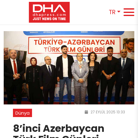
TR
27 EYLÜL 2025 13:33
Dünya
8’inci Azerbaycan