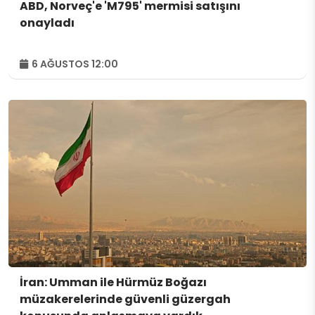
ABD, Norveç'e 'M795' mermisi satışını
onayladı
6 AĞUSTOS 12:00
İran: Umman ile Hürmüz Boğazı
müzakerelerinde güvenli güzergah