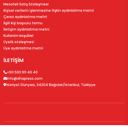
Mesafeli Satış Sözleşmesi
Ki̇şi̇sel veri̇leri̇n i̇şlenmesi̇ne i̇li̇şki̇n aydinlatma metni̇
Çerez aydinlatma metni̇
İlgi̇li̇ ki̇şi̇ başvuru formu
İleti̇şi̇m aydinlatma metni̇
Kullanim koşullari
Üyeli̇k sözleşmesi̇
Üye aydinlatma metni̇
İLETİŞİM
+90 533 911 40 40
info@dhapress.com
Hürriyet Dünyası, 34204 Bağcılar/İstanbul, Türkiyye