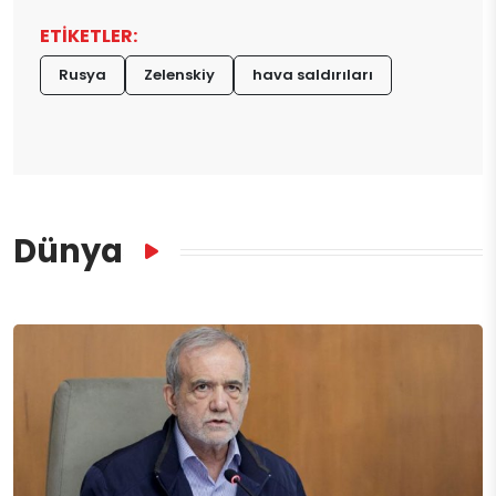
ETİKETLER:
Rusya
Zelenskiy
hava saldırıları
Dünya