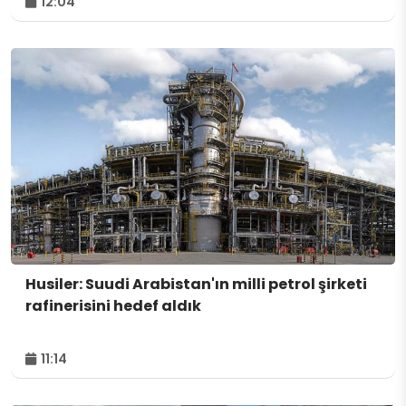
12:04
Husiler: Suudi Arabistan'ın milli petrol şirketi
rafinerisini hedef aldık
11:14