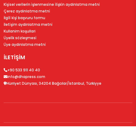
Ki̇şi̇sel veri̇leri̇n i̇şlenmesi̇ne i̇li̇şki̇n aydinlatma metni̇
Çerez aydinlatma metni̇
İlgi̇li̇ ki̇şi̇ başvuru formu
İleti̇şi̇m aydinlatma metni̇
Kullanim koşullari
Üyeli̇k sözleşmesi̇
Üye aydinlatma metni̇
İLETİŞİM
+90 533 911 40 40
info@dhapress.com
Hürriyet Dünyası, 34204 Bağcılar/İstanbul, Türkiyye
© 2026
DHAPress.com