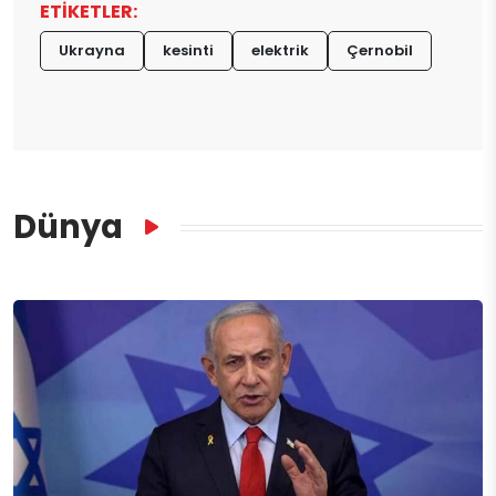
ETİKETLER:
Ukrayna
kesinti
elektrik
Çernobil
Dünya