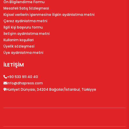
Ön Bi̇lgi̇lendi̇rme Formu
Mesafeli Satış Sözleşmesi
Ki̇şi̇sel veri̇leri̇n i̇şlenmesi̇ne i̇li̇şki̇n aydinlatma metni̇
Çerez aydinlatma metni̇
İlgi̇li̇ ki̇şi̇ başvuru formu
İleti̇şi̇m aydinlatma metni̇
Kullanim koşullari
Üyeli̇k sözleşmesi̇
Üye aydinlatma metni̇
İLETİŞİM
+90 533 911 40 40
info@dhapress.com
Hürriyet Dünyası, 34204 Bağcılar/İstanbul, Türkiyye