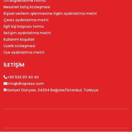
Ön Bi̇lgi̇lendi̇rme Formu
Mesafeli Satış Sözleşmesi
Ki̇şi̇sel veri̇leri̇n i̇şlenmesi̇ne i̇li̇şki̇n aydinlatma metni̇
Çerez aydinlatma metni̇
İlgi̇li̇ ki̇şi̇ başvuru formu
İleti̇şi̇m aydinlatma metni̇
Kullanim koşullari
Üyeli̇k sözleşmesi̇
Üye aydinlatma metni̇
İLETİŞİM
+90 533 911 40 40
info@dhapress.com
Hürriyet Dünyası, 34204 Bağcılar/İstanbul, Türkiyye