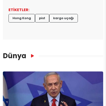
ETİKETLER:
Hong Kong
pist
kargo uçağı
Dünya