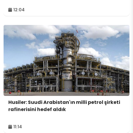
12:04
Husiler: Suudi Arabistan'ın milli petrol şirketi
rafinerisini hedef aldık
11:14