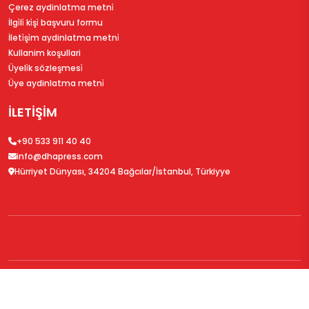
Çerez aydinlatma metni̇
İlgi̇li̇ ki̇şi̇ başvuru formu
İleti̇şi̇m aydinlatma metni̇
Kullanim koşullari
Üyeli̇k sözleşmesi̇
Üye aydinlatma metni̇
İLETİŞİM
+90 533 911 40 40
info@dhapress.com
Hürriyet Dünyası, 34204 Bağcılar/İstanbul, Türkiyye
© 2026
DHAPress.com