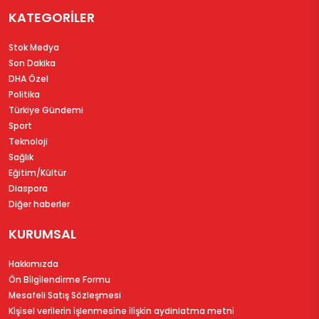
KATEGORİLER
Stok Medya
Son Dakika
DHA Özel
Politika
Türkiye Gündemi
Sport
Teknoloji
Sağlık
Eğitim/Kültür
Diaspora
Diğer haberler
KURUMSAL
Hakkımızda
Ön Bi̇lgi̇lendi̇rme Formu
Mesafeli Satış Sözleşmesi
Ki̇şi̇sel veri̇leri̇n i̇şlenmesi̇ne i̇li̇şki̇n aydinlatma metni̇