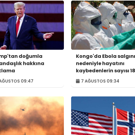
mp'tan doğumla
Kongo'da Ebola salgın
andaşlık hakkına
nedeniyle hayatını
ıtlama
kaybedenlerin sayısı 18
yükseldi
AĞUSTOS 09:47
7 AĞUSTOS 09:34