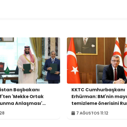
istan Başbakanı
KKTC Cumhurbaşkanı
if'ten 'Mekke Ortak
Erhürman: BM'nin may
unma Anlaşması'
temizleme önerisini R
ajı
tarafı reddetti
:28
7 AĞUSTOS 11:12