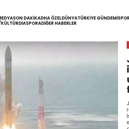
MEDYA
SON DAKIKA
DHA ÖZEL
DÜNYA
TÜRKIYE GÜNDEMI
SPO
/KÜLTÜR
DIASPORA
DIĞER HABERLER