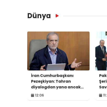
Dünya
İran Cumhurbaşkanı
Pak
Pezeşkiyan: Tahran
Şer
diyalogdan yana ancak
Sav
teslime zorlanamaz
mes
12:06
11