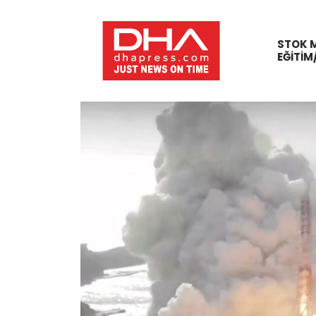
STOK 
EĞITIM