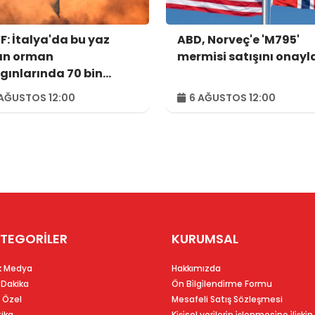
: İtalya'da bu yaz
ABD, Norveç'e 'M795'
an orman
mermisi satışını onayl
gınlarında 70 bin
tar alan kül oldu
AĞUSTOS 12:00
6 AĞUSTOS 12:00
TEGORİLER
KURUMSAL
k Medya
Hakkımızda
 Dakika
Ön Bi̇lgi̇lendi̇rme Formu
 Özel
Mesafeli Satış Sözleşmesi
tika
Ki̇şi̇sel veri̇leri̇n i̇şlenmesi̇ne i̇li̇şki̇n