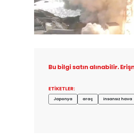
Bu bilgi satın alınabilir. Eri
ETİKETLER:
Japonya
araç
insansız hava