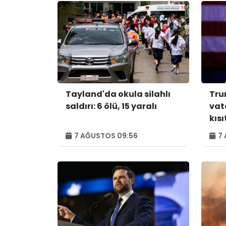
Tayland'da okula silahlı
Tru
saldırı: 6 ölü, 15 yaralı
vat
kıs
7 AĞUSTOS 09:56
7 