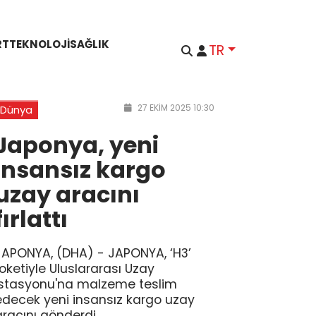
RT
TEKNOLOJI
SAĞLIK
TR
27 EKIM 2025 10:30
Dünya
Japonya, yeni
insansız kargo
uzay aracını
fırlattı
JAPONYA, (DHA) - JAPONYA, ‘H3’
roketiyle Uluslararası Uzay
İstasyonu'na malzeme teslim
edecek yeni insansız kargo uzay
aracını gönderdi.