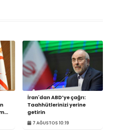
İran'dan ABD’ye çağrı:
ın
Taahhütlerinizi yerine
um
getirin
7 AĞUSTOS 10:19