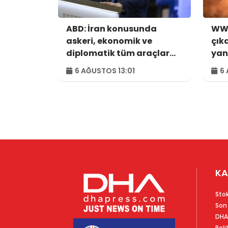
ABD: İran konusunda
WWF
askeri, ekonomik ve
çık
diplomatik tüm araçlar
yan
kullanılacak
hek
6 AĞUSTOS 13:01
6 
KA
Sto
Son
DHA
Poli