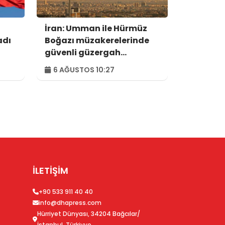
İran: Umman ile Hürmüz
adı
Boğazı müzakerelerinde
güvenli güzergah
konusunda anlaşmaya
6 AĞUSTOS 10:27
vardık
İLETİŞİM
+90 533 911 40 40
info@dhapress.com
Hürriyet Dünyası, 34204 Bağcılar/
İstanbul, Türkiyye