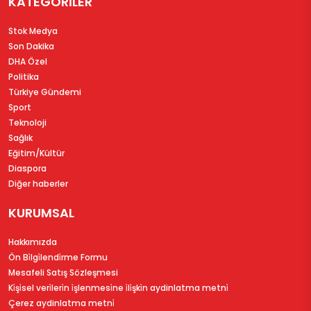
KATEGORİLER
Stok Medya
Son Dakika
DHA Özel
Politika
Türkiye Gündemi
Sport
Teknoloji
Sağlık
Eğitim/Kültür
Diaspora
Diğer haberler
KURUMSAL
Hakkımızda
Ön Bi̇lgi̇lendi̇rme Formu
Mesafeli Satış Sözleşmesi
Ki̇şi̇sel veri̇leri̇n i̇şlenmesi̇ne i̇li̇şki̇n aydinlatma metni̇
Çerez aydinlatma metni̇