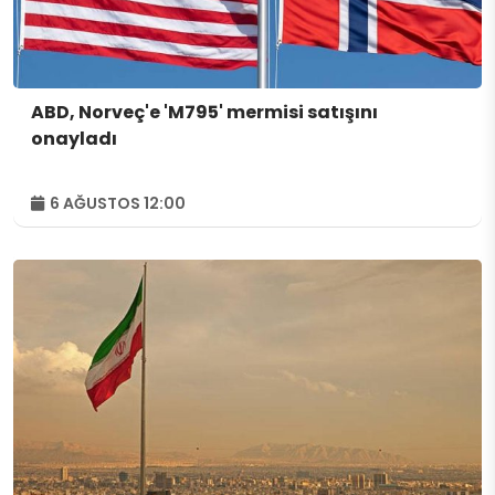
ABD, Norveç'e 'M795' mermisi satışını
onayladı
6 AĞUSTOS 12:00