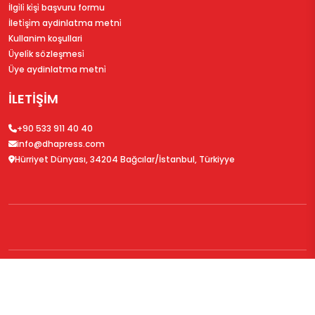
İlgi̇li̇ ki̇şi̇ başvuru formu
İleti̇şi̇m aydinlatma metni̇
Kullanim koşullari
Üyeli̇k sözleşmesi̇
Üye aydinlatma metni̇
İLETİŞİM
+90 533 911 40 40
info@dhapress.com
Hürriyet Dünyası, 34204 Bağcılar/İstanbul, Türkiyye
© 2026
DHAPress.com