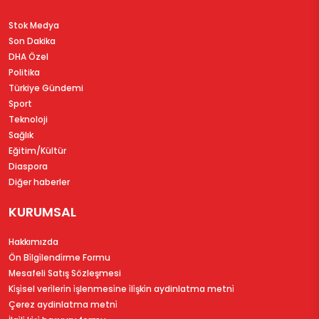
Stok Medya
Son Dakika
DHA Özel
Politika
Türkiye Gündemi
Sport
Teknoloji
Sağlık
Eğitim/Kültür
Diaspora
Diğer haberler
KURUMSAL
Hakkımızda
Ön Bi̇lgi̇lendi̇rme Formu
Mesafeli Satış Sözleşmesi
Ki̇şi̇sel veri̇leri̇n i̇şlenmesi̇ne i̇li̇şki̇n aydinlatma metni̇
Çerez aydinlatma metni̇