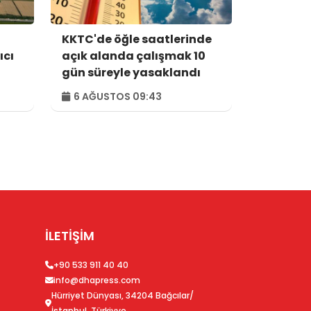
KKTC'de öğle saatlerinde
ıcı
açık alanda çalışmak 10
gün süreyle yasaklandı
6 AĞUSTOS 09:43
İLETİŞİM
+90 533 911 40 40
info@dhapress.com
Hürriyet Dünyası, 34204 Bağcılar/
İstanbul, Türkiyye