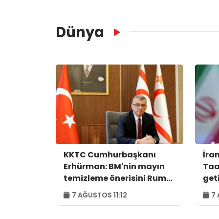
Dünya
KKTC Cumhurbaşkanı
İra
Erhürman: BM'nin mayın
Taa
temizleme önerisini Rum
get
tarafı reddetti
7 AĞUSTOS 11:12
7 