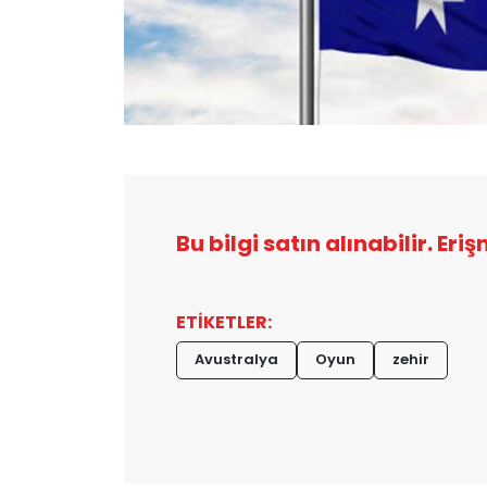
Bu bilgi satın alınabilir. Eri
ETİKETLER:
Avustralya
Oyun
zehir