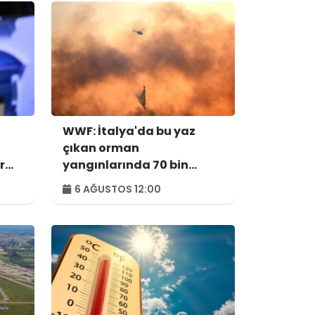
WWF: İtalya'da bu yaz
çıkan orman
r
yangınlarında 70 bin
hektar alan kül oldu
6 AĞUSTOS 12:00