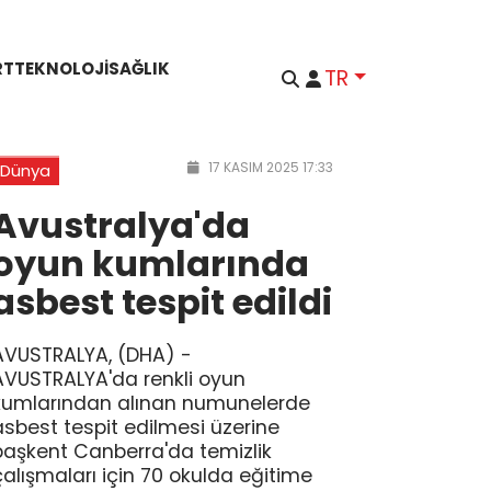
RT
TEKNOLOJI
SAĞLIK
TR
17 KASIM 2025 17:33
Dünya
Avustralya'da
oyun kumlarında
asbest tespit edildi
AVUSTRALYA, (DHA) -
AVUSTRALYA'da renkli oyun
kumlarından alınan numunelerde
asbest tespit edilmesi üzerine
başkent Canberra'da temizlik
çalışmaları için 70 okulda eğitime