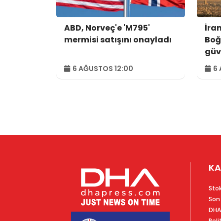
ABD, Norveç'e 'M795'
İra
mermisi satışını onayladı
Boğ
güv
kon
6 AĞUSTOS 12:00
6 
var
KA
Sto
Son
DHA
Poli