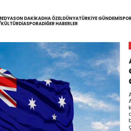
MEDYA
SON DAKIKA
DHA ÖZEL
DÜNYA
TÜRKIYE GÜNDEMI
SPO
/KÜLTÜR
DIASPORA
DIĞER HABERLER