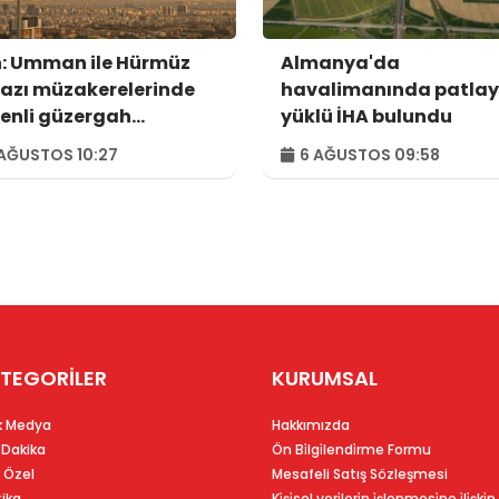
n: Umman ile Hürmüz
Almanya'da
azı müzakerelerinde
havalimanında patlay
enli güzergah
yüklü İHA bulundu
usunda anlaşmaya
AĞUSTOS 10:27
6 AĞUSTOS 09:58
dık
TEGORİLER
KURUMSAL
k Medya
Hakkımızda
 Dakika
Ön Bi̇lgi̇lendi̇rme Formu
 Özel
Mesafeli Satış Sözleşmesi
tika
Ki̇şi̇sel veri̇leri̇n i̇şlenmesi̇ne i̇li̇şki̇n