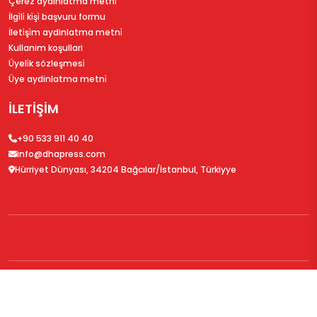
Çerez aydinlatma metni̇
İlgi̇li̇ ki̇şi̇ başvuru formu
İleti̇şi̇m aydinlatma metni̇
Kullanim koşullari
Üyeli̇k sözleşmesi̇
Üye aydinlatma metni̇
İLETİŞİM
+90 533 911 40 40
info@dhapress.com
Hürriyet Dünyası, 34204 Bağcılar/İstanbul, Türkiyye
© 2026
DHAPress.com