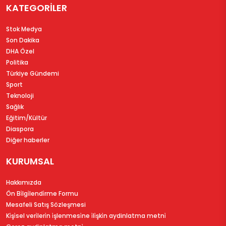
KATEGORİLER
Stok Medya
Son Dakika
DHA Özel
Politika
Türkiye Gündemi
Sport
Teknoloji
Sağlık
Eğitim/Kültür
Diaspora
Diğer haberler
KURUMSAL
Hakkımızda
Ön Bi̇lgi̇lendi̇rme Formu
Mesafeli Satış Sözleşmesi
Ki̇şi̇sel veri̇leri̇n i̇şlenmesi̇ne i̇li̇şki̇n aydinlatma metni̇