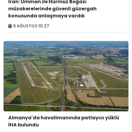
İran: Umman ile Hürmüz Boğazı
müzakerelerinde güvenli güzergah
konusunda anlaşmaya vardık
6 AĞUSTOS 10:27
Almanya'da havalimanında patlayıcı yüklü
İHA bulundu