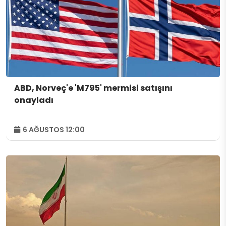
ABD, Norveç'e 'M795' mermisi satışını
onayladı
6 AĞUSTOS 12:00