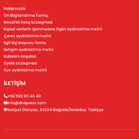
Hakkımızda
Ön Bi̇lgi̇lendi̇rme Formu
Mesafeli Satış Sözleşmesi
Ki̇şi̇sel veri̇leri̇n i̇şlenmesi̇ne i̇li̇şki̇n aydinlatma metni̇
Çerez aydinlatma metni̇
İlgi̇li̇ ki̇şi̇ başvuru formu
İleti̇şi̇m aydinlatma metni̇
Kullanim koşullari
Üyeli̇k sözleşmesi̇
Üye aydinlatma metni̇
İLETİŞİM
+90 533 911 40 40
info@dhapress.com
Hürriyet Dünyası, 34204 Bağcılar/İstanbul, Türkiyye