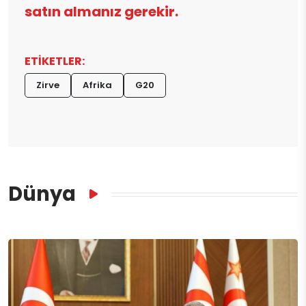
satın almanız gerekir.
ETİKETLER:
Zirve
Afrika
G20
Dünya