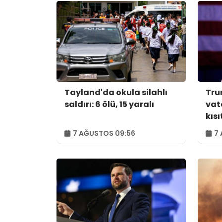
Tayland'da okula silahlı
Tru
saldırı: 6 ölü, 15 yaralı
vat
kıs
7 AĞUSTOS 09:56
7 