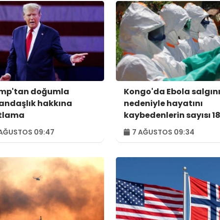
mp'tan doğumla
Kongo'da Ebola salgın
andaşlık hakkına
nedeniyle hayatını
ıtlama
kaybedenlerin sayısı 18
yükseldi
AĞUSTOS 09:47
7 AĞUSTOS 09:34