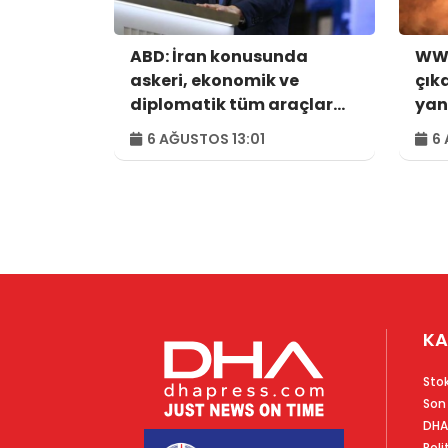
ABD: İran konusunda
WWF
askeri, ekonomik ve
çık
diplomatik tüm araçlar
yan
kullanılacak
hek
6 AĞUSTOS 13:01
6 
KA
Sto
Son
DHA
Poli