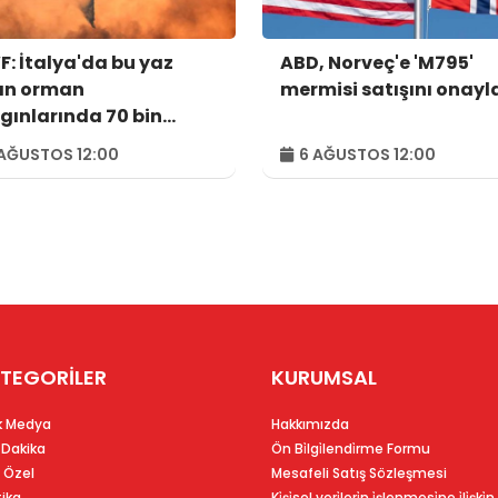
: İtalya'da bu yaz
ABD, Norveç'e 'M795'
an orman
mermisi satışını onayl
gınlarında 70 bin
tar alan kül oldu
AĞUSTOS 12:00
6 AĞUSTOS 12:00
TEGORİLER
KURUMSAL
k Medya
Hakkımızda
 Dakika
Ön Bi̇lgi̇lendi̇rme Formu
 Özel
Mesafeli Satış Sözleşmesi
tika
Ki̇şi̇sel veri̇leri̇n i̇şlenmesi̇ne i̇li̇şki̇n