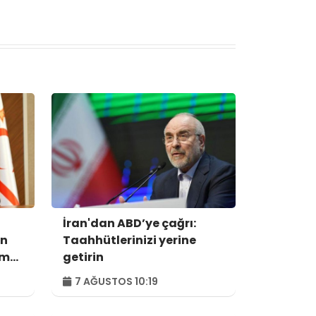
İran'dan ABD’ye çağrı:
ın
Taahhütlerinizi yerine
um
getirin
7 AĞUSTOS 10:19