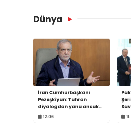
Dünya
İran Cumhurbaşkanı
Pak
Pezeşkiyan: Tahran
Şer
diyalogdan yana ancak
Sav
teslime zorlanamaz
mes
12:06
11