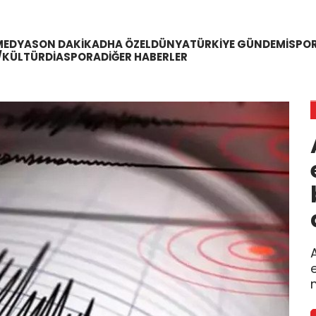
MEDYA
SON DAKIKA
DHA ÖZEL
DÜNYA
TÜRKIYE GÜNDEMI
SPO
/KÜLTÜR
DIASPORA
DIĞER HABERLER