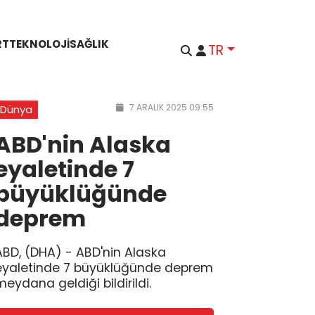
RT
TEKNOLOJI
SAĞLIK
TR
7 ARALIK 2025 09:55
Dünya
ABD'nin Alaska
eyaletinde 7
büyüklüğünde
deprem
ABD, (DHA) - ABD'nin Alaska
eyaletinde 7 büyüklüğünde deprem
meydana geldiği bildirildi.