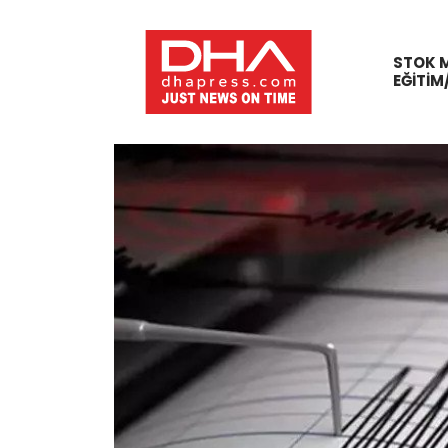
STOK 
EĞITIM