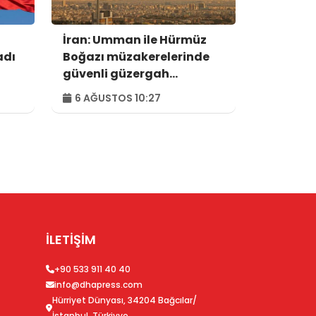
İran: Umman ile Hürmüz
adı
Boğazı müzakerelerinde
güvenli güzergah
konusunda anlaşmaya
6 AĞUSTOS 10:27
vardık
İLETİŞİM
+90 533 911 40 40
info@dhapress.com
Hürriyet Dünyası, 34204 Bağcılar/
İstanbul, Türkiyye