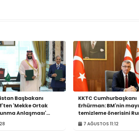
istan Başbakanı
KKTC Cumhurbaşkanı
if'ten 'Mekke Ortak
Erhürman: BM'nin may
unma Anlaşması'
temizleme önerisini R
ajı
tarafı reddetti
:28
7 AĞUSTOS 11:12