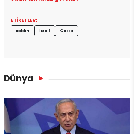
ETİKETLER:
saldırı
İsrail
Gazze
Dünya