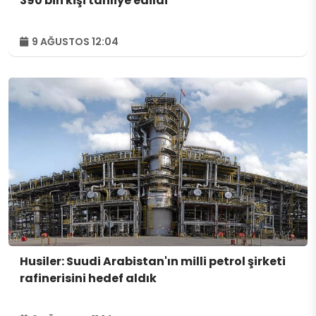
390 bin kişi tahliye edildi
9 AĞUSTOS 12:04
Husiler: Suudi Arabistan'ın milli petrol şirketi
rafinerisini hedef aldık