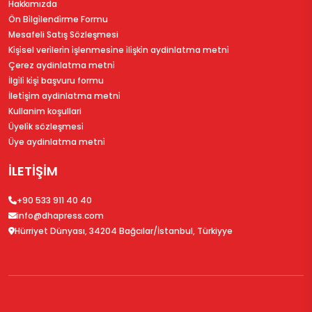
Hakkımızda
Ön Bi̇lgi̇lendi̇rme Formu
Mesafeli Satış Sözleşmesi
Ki̇şi̇sel veri̇leri̇n i̇şlenmesi̇ne i̇li̇şki̇n aydinlatma metni̇
Çerez aydinlatma metni̇
İlgi̇li̇ ki̇şi̇ başvuru formu
İleti̇şi̇m aydinlatma metni̇
Kullanim koşullari
Üyeli̇k sözleşmesi̇
Üye aydinlatma metni̇
İLETİŞİM
+90 533 911 40 40
info@dhapress.com
Hürriyet Dünyası, 34204 Bağcılar/İstanbul, Türkiyye