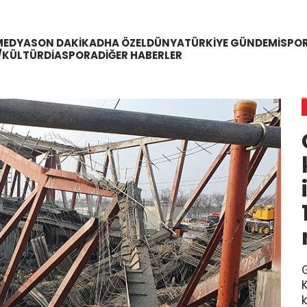
MEDYA
SON DAKIKA
DHA ÖZEL
DÜNYA
TÜRKIYE GÜNDEMI
SPO
/KÜLTÜR
DIASPORA
DIĞER HABERLER