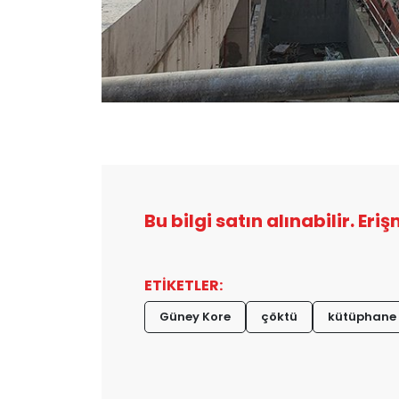
Bu bilgi satın alınabilir. Eri
ETİKETLER:
Güney Kore
çöktü
kütüphane 