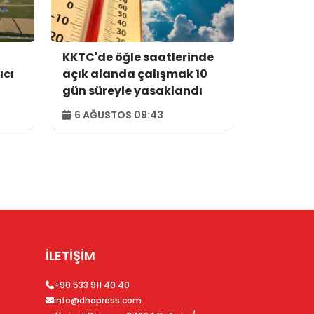
KKTC'de öğle saatlerinde
ıcı
açık alanda çalışmak 10
gün süreyle yasaklandı
6 AĞUSTOS 09:43
İLETİŞİM
+90 533 911 40 40
info@dhapress.com