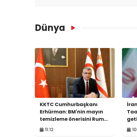
Dünya
KKTC Cumhurbaşkanı
İra
Erhürman: BM'nin mayın
Taa
temizleme önerisini Rum
get
tarafı reddetti
11:12
10