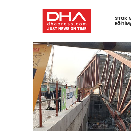
STOK 
EĞITIM