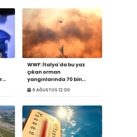
WWF: İtalya'da bu yaz
çıkan orman
r
yangınlarında 70 bin
hektar alan kül oldu
6 AĞUSTOS 12:00