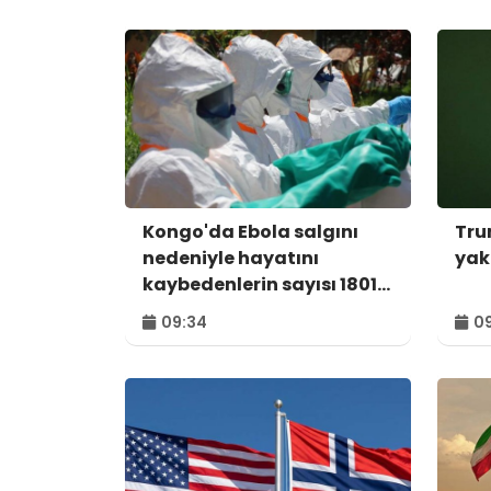
Kongo'da Ebola salgını
Tru
nedeniyle hayatını
yak
kaybedenlerin sayısı 1801'e
yükseldi
09:34
09