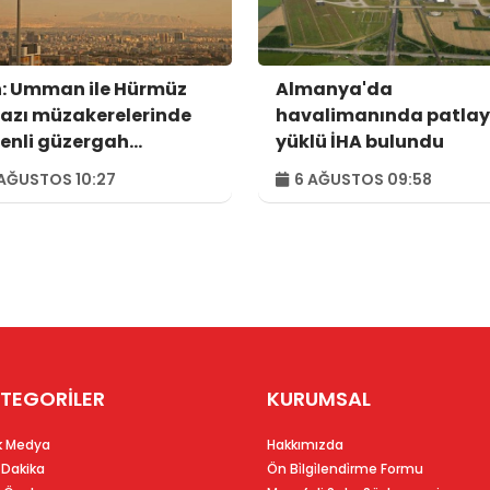
n: Umman ile Hürmüz
Almanya'da
azı müzakerelerinde
havalimanında patlay
enli güzergah
yüklü İHA bulundu
usunda anlaşmaya
AĞUSTOS 10:27
6 AĞUSTOS 09:58
dık
TEGORİLER
KURUMSAL
k Medya
Hakkımızda
 Dakika
Ön Bi̇lgi̇lendi̇rme Formu