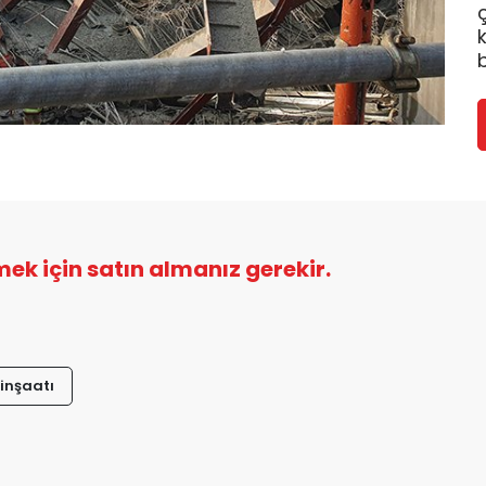
b
şmek için satın almanız gerekir.
inşaatı