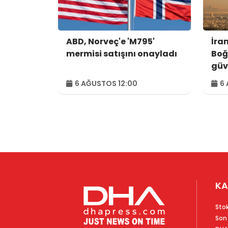
ABD, Norveç'e 'M795'
İra
mermisi satışını onayladı
Boğ
güv
kon
6 AĞUSTOS 12:00
6 
var
KA
Sto
Son