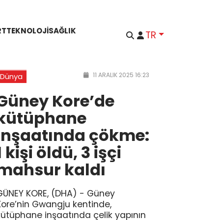
RT
TEKNOLOJI
SAĞLIK
TR
11 ARALIK 2025 16:23
Dünya
Güney Kore’de
kütüphane
inşaatında çökme:
1 kişi öldü, 3 işçi
mahsur kaldı
GÜNEY KORE, (DHA) - Güney
Kore’nin Gwangju kentinde,
kütüphane inşaatında çelik yapının