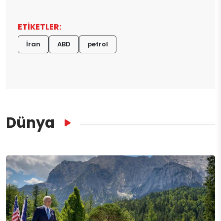
ETİKETLER:
İran
ABD
petrol
Dünya