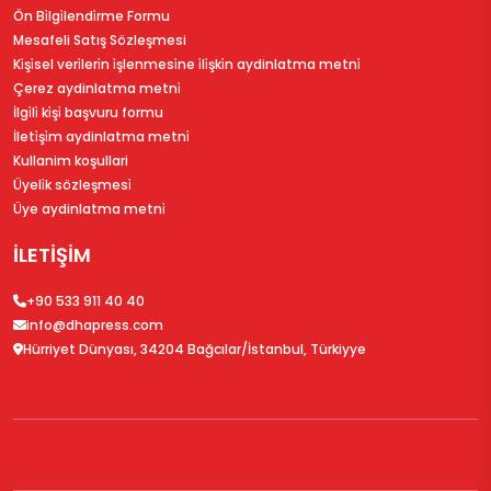
Ön Bi̇lgi̇lendi̇rme Formu
Mesafeli Satış Sözleşmesi
Ki̇şi̇sel veri̇leri̇n i̇şlenmesi̇ne i̇li̇şki̇n aydinlatma metni̇
Çerez aydinlatma metni̇
İlgi̇li̇ ki̇şi̇ başvuru formu
İleti̇şi̇m aydinlatma metni̇
Kullanim koşullari
Üyeli̇k sözleşmesi̇
Üye aydinlatma metni̇
İLETİŞİM
+90 533 911 40 40
info@dhapress.com
Hürriyet Dünyası, 34204 Bağcılar/İstanbul, Türkiyye