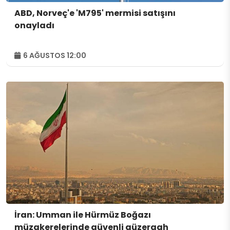
ABD, Norveç'e 'M795' mermisi satışını
onayladı
6 AĞUSTOS 12:00
İran: Umman ile Hürmüz Boğazı
müzakerelerinde güvenli güzergah