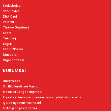
Stok Medya
Son Dakika
DHA Özel
Politika
Türkiye Gündemi
Sport
Teknoloji
Sağlık
Eğitim/Kültür
Diaspora
Diğer haberler
KURUMSAL
Hakkımızda
Ön Bi̇lgi̇lendi̇rme Formu
Mesafeli Satış Sözleşmesi
Ki̇şi̇sel veri̇leri̇n i̇şlenmesi̇ne i̇li̇şki̇n aydinlatma metni̇
Çerez aydinlatma metni̇
İlgi̇li̇ ki̇şi̇ başvuru formu