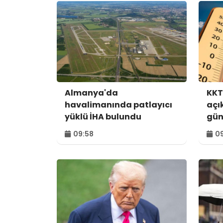
Almanya'da
KKT
havalimanında patlayıcı
açı
yüklü İHA bulundu
gün
09:58
09