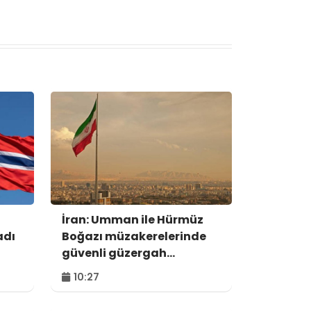
İran: Umman ile Hürmüz
adı
Boğazı müzakerelerinde
güvenli güzergah
konusunda anlaşmaya
10:27
vardık