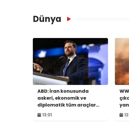
Dünya
ABD: İran konusunda
WWF
askeri, ekonomik ve
çık
diplomatik tüm araçlar
yan
kullanılacak
hek
13:01
12