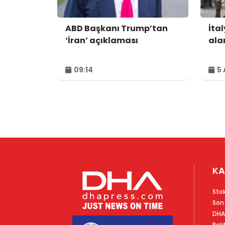
ABD Başkanı Trump’tan
İtal
‘İran’ açıklaması
alar
09:14
5 
KA
Sto
Son
DHA
Poli