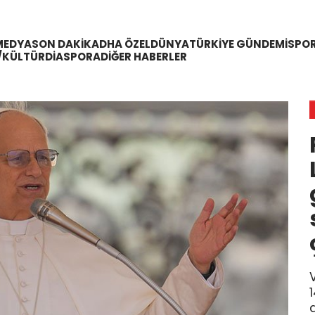
MEDYA
SON DAKIKA
DHA ÖZEL
DÜNYA
TÜRKIYE GÜNDEMI
SPO
/KÜLTÜR
DIASPORA
DIĞER HABERLER