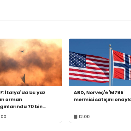
: İtalya'da bu yaz
ABD, Norveç'e 'M795'
an orman
mermisi satışını onayl
gınlarında 70 bin
tar alan kül oldu
:00
12:00