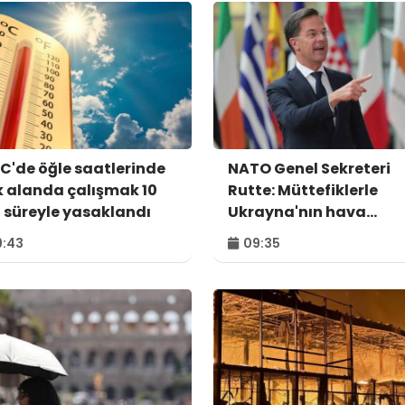
C'de öğle saatlerinde
NATO Genel Sekreteri
k alanda çalışmak 10
Rutte: Müttefiklerle
 süreyle yasaklandı
Ukrayna'nın hava
savunma ihtiyaçlarını
:43
09:35
görüştük