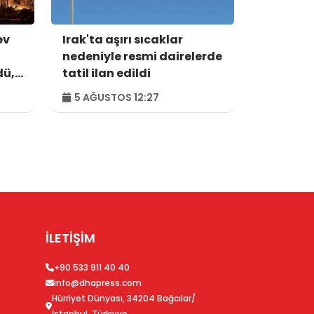
ev
Irak'ta aşırı sıcaklar
nedeniyle resmi dairelerde
dü,
tatil ilan edildi
5 AĞUSTOS 12:27
İLETİŞİM
+90 533 911 40 40
info@dhapress.com
Hürriyet Dünyası, 34204 Bağcılar/
İstanbul, Türkiyye