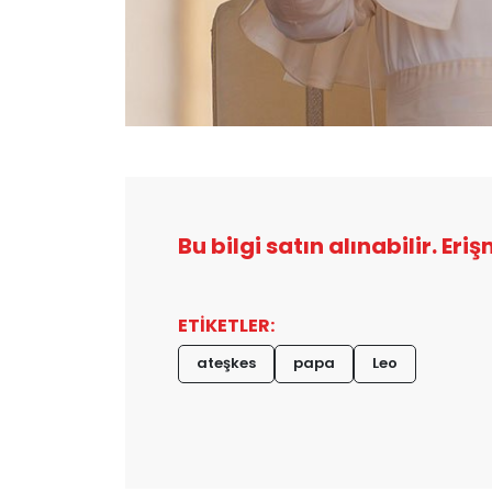
Bu bilgi satın alınabilir. Eri
ETİKETLER:
ateşkes
papa
Leo