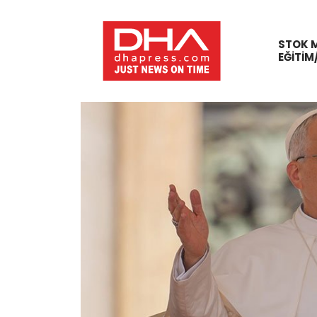
STOK 
EĞITIM