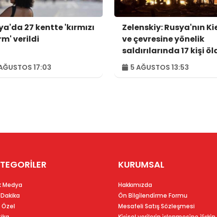
ya'da 27 kentte 'kırmızı
Zelenskiy: Rusya'nın Ki
m' verildi
ve çevresine yönelik
saldırılarında 17 kişi öl
44 kişi yaralandı
AĞUSTOS 17:03
5 AĞUSTOS 13:53
TEGORİLER
KURUMSAL
k Medya
Hakkımızda
 Dakika
Ön Bi̇lgi̇lendi̇rme Formu
 Özel
Mesafeli Satış Sözleşmesi
tika
Ki̇şi̇sel veri̇leri̇n i̇şlenmesi̇ne i̇li̇şki̇n