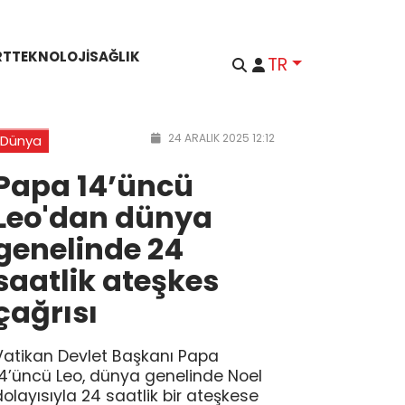
RT
TEKNOLOJI
SAĞLIK
TR
24 ARALIK 2025 12:12
Dünya
Papa 14’üncü
Leo'dan dünya
genelinde 24
saatlik ateşkes
çağrısı
Vatikan Devlet Başkanı Papa
14’üncü Leo, dünya genelinde Noel
dolayısıyla 24 saatlik bir ateşkese