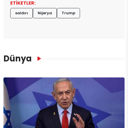
ETİKETLER:
saldırı
Nijerya
Trump
Dünya