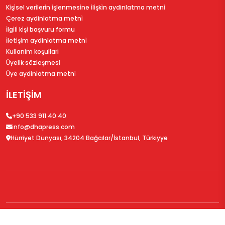
Ki̇şi̇sel veri̇leri̇n i̇şlenmesi̇ne i̇li̇şki̇n aydinlatma metni̇
Çerez aydinlatma metni̇
İlgi̇li̇ ki̇şi̇ başvuru formu
İleti̇şi̇m aydinlatma metni̇
Kullanim koşullari
Üyeli̇k sözleşmesi̇
Üye aydinlatma metni̇
İLETİŞİM
+90 533 911 40 40
info@dhapress.com
Hürriyet Dünyası, 34204 Bağcılar/İstanbul, Türkiyye
© 2026
DHAPress.com