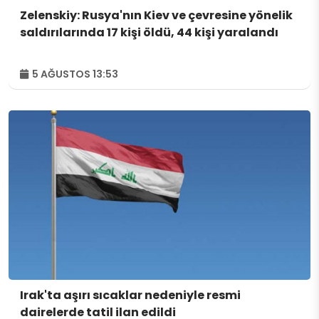
Zelenskiy: Rusya'nın Kiev ve çevresine yönelik
saldırılarında 17 kişi öldü, 44 kişi yaralandı
5 AĞUSTOS 13:53
Irak'ta aşırı sıcaklar nedeniyle resmi
dairelerde tatil ilan edildi