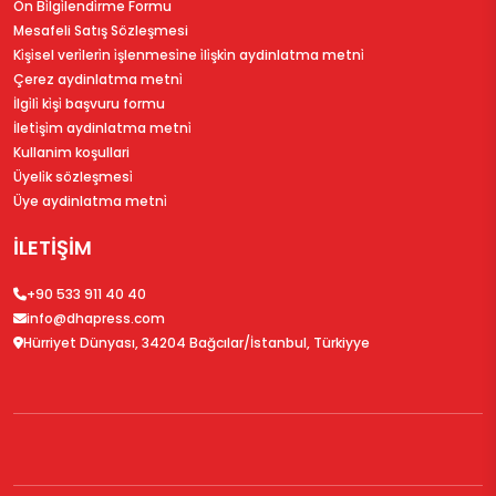
Ön Bi̇lgi̇lendi̇rme Formu
Mesafeli Satış Sözleşmesi
Ki̇şi̇sel veri̇leri̇n i̇şlenmesi̇ne i̇li̇şki̇n aydinlatma metni̇
Çerez aydinlatma metni̇
İlgi̇li̇ ki̇şi̇ başvuru formu
İleti̇şi̇m aydinlatma metni̇
Kullanim koşullari
Üyeli̇k sözleşmesi̇
Üye aydinlatma metni̇
İLETİŞİM
+90 533 911 40 40
info@dhapress.com
Hürriyet Dünyası, 34204 Bağcılar/İstanbul, Türkiyye