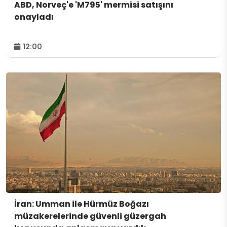
ABD, Norveç'e 'M795' mermisi satışını
onayladı
12:00
İran: Umman ile Hürmüz Boğazı
müzakerelerinde güvenli güzergah