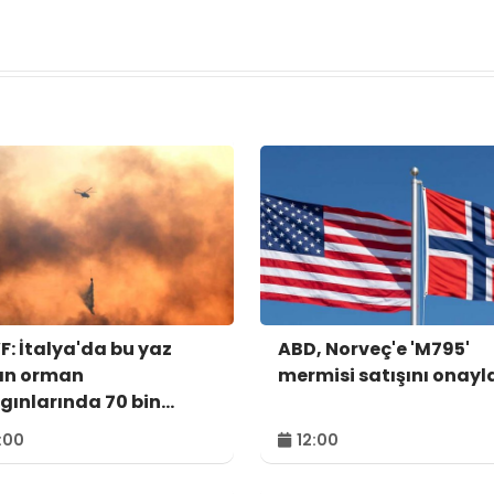
: İtalya'da bu yaz
ABD, Norveç'e 'M795'
an orman
mermisi satışını onayl
gınlarında 70 bin
tar alan kül oldu
:00
12:00