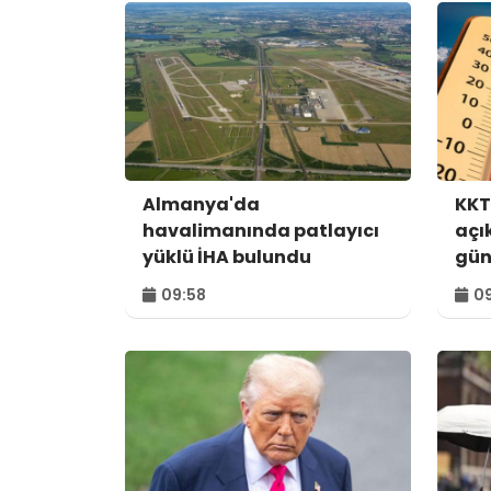
Almanya'da
KKT
havalimanında patlayıcı
açı
yüklü İHA bulundu
gün
09:58
09