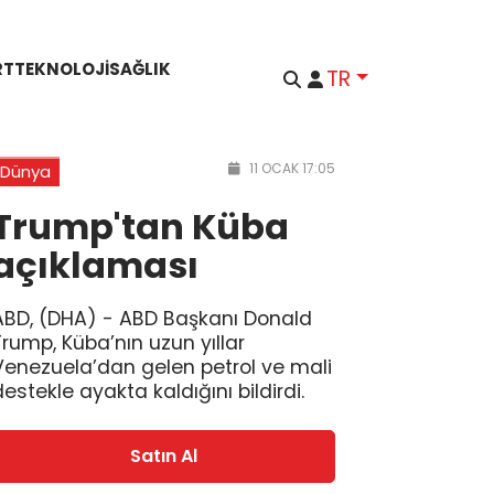
RT
TEKNOLOJI
SAĞLIK
TR
11 OCAK 17:05
Dünya
Trump'tan Küba
açıklaması
ABD, (DHA) - ABD Başkanı Donald
Trump, Küba’nın uzun yıllar
Venezuela’dan gelen petrol ve mali
destekle ayakta kaldığını bildirdi.
Satın Al