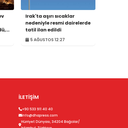
ev
Irak'ta aşırı sıcaklar
nedeniyle resmi dairelerde
dü,
tatil ilan edildi
5 AĞUSTOS 12:27
İLETİŞİM
+90 533 911 40 40
info@dhapress.com
Hürriyet Dünyası, 34204 Bağcılar/
İstanbul, Türkiyye