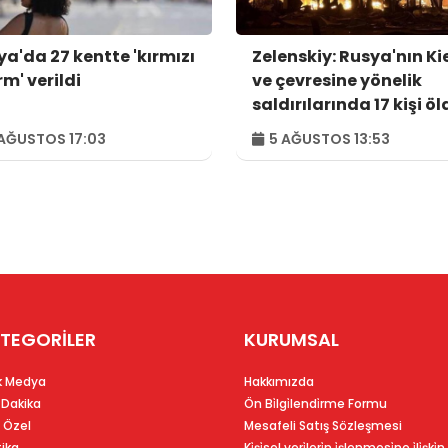
ya'da 27 kentte 'kırmızı
Zelenskiy: Rusya'nın Ki
m' verildi
ve çevresine yönelik
saldırılarında 17 kişi öl
44 kişi yaralandı
AĞUSTOS 17:03
5 AĞUSTOS 13:53
TEGORİLER
KURUMSAL
k Medya
Hakkımızda
 Dakika
Ön Bi̇lgi̇lendi̇rme Formu
 Özel
Mesafeli Satış Sözleşmesi
tika
Ki̇şi̇sel veri̇leri̇n i̇şlenmesi̇ne i̇li̇şki̇n