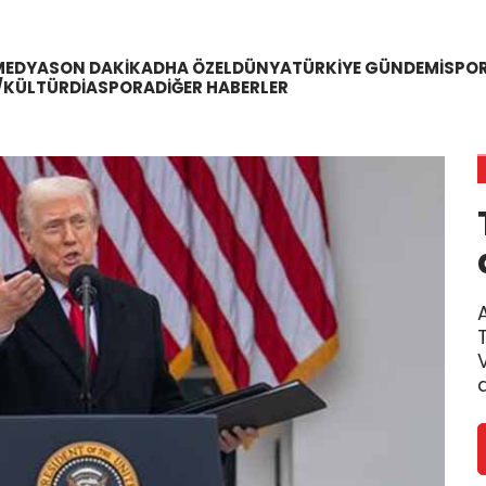
MEDYA
SON DAKIKA
DHA ÖZEL
DÜNYA
TÜRKIYE GÜNDEMI
SPO
/KÜLTÜR
DIASPORA
DIĞER HABERLER