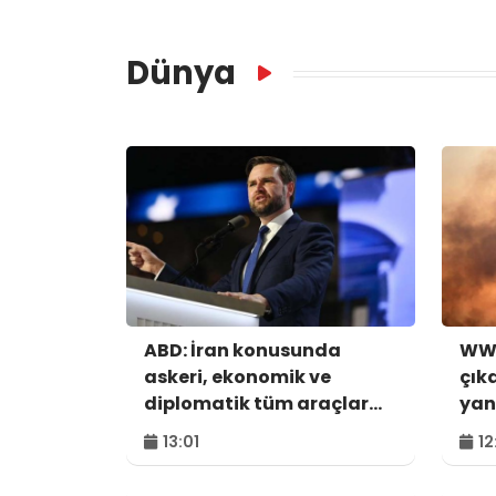
Dünya
ABD: İran konusunda
WWF
askeri, ekonomik ve
çık
diplomatik tüm araçlar
yan
kullanılacak
hek
13:01
12