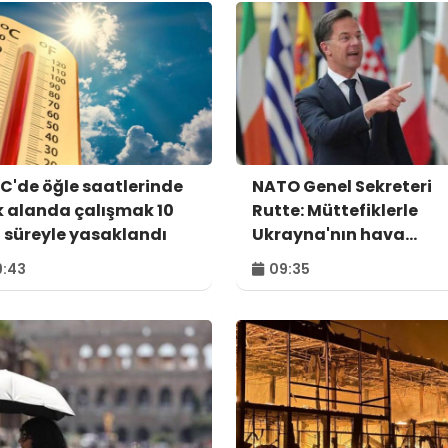
C'de öğle saatlerinde
NATO Genel Sekreteri
k alanda çalışmak 10
Rutte: Müttefiklerle
 süreyle yasaklandı
Ukrayna'nın hava
savunma ihtiyaçlarını
:43
09:35
görüştük