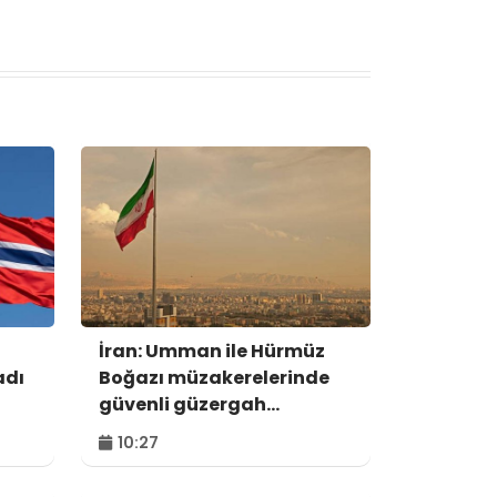
İran: Umman ile Hürmüz
adı
Boğazı müzakerelerinde
güvenli güzergah
konusunda anlaşmaya
10:27
vardık