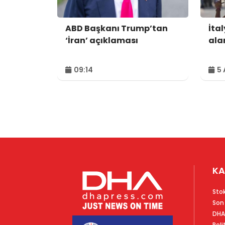
ABD Başkanı Trump’tan
İtal
‘İran’ açıklaması
alar
09:14
5 
KA
Sto
Son
DHA
Poli