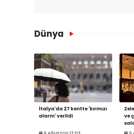
Dünya
İtalya'da 27 kentte 'kırmızı
Zel
alarm' verildi
ve 
sald
44 
5 AĞUSTOS 17:03
5 