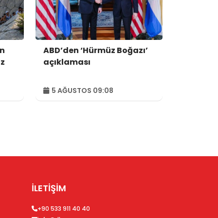
en
ABD’den ‘Hürmüz Boğazı’
iz
açıklaması
5 AĞUSTOS 09:08
İLETİŞİM
+90 533 911 40 40