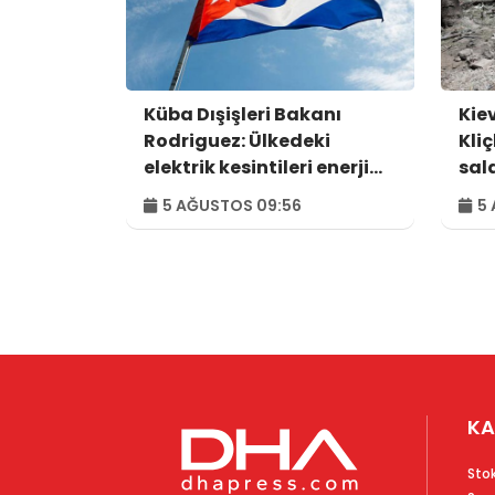
Küba Dışişleri Bakanı
Kie
Rodriguez: Ülkedeki
Kliç
elektrik kesintileri enerji
sald
alanındaki kuşatmanın
5 AĞUSTOS 09:56
5 
sonucu
KA
Sto