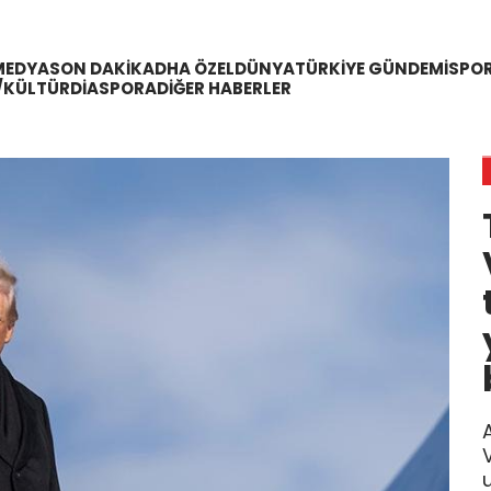
MEDYA
SON DAKIKA
DHA ÖZEL
DÜNYA
TÜRKIYE GÜNDEMI
SPO
/KÜLTÜR
DIASPORA
DIĞER HABERLER