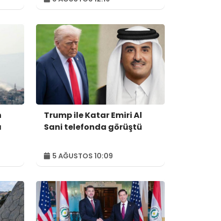
n
Trump ile Katar Emiri Al
ı
Sani telefonda görüştü
5 AĞUSTOS 10:09