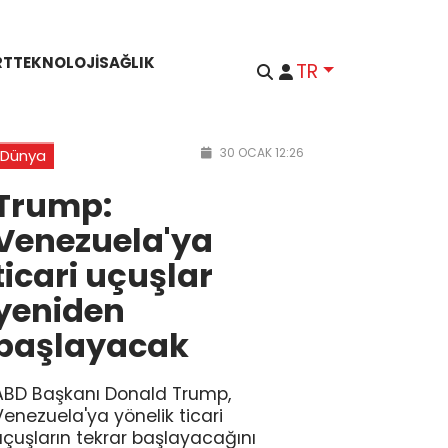
RT
TEKNOLOJI
SAĞLIK
TR
30 OCAK 12:26
Dünya
Trump:
Venezuela'ya
ticari uçuşlar
yeniden
başlayacak
ABD Başkanı Donald Trump,
Venezuela'ya yönelik ticari
uçuşların tekrar başlayacağını