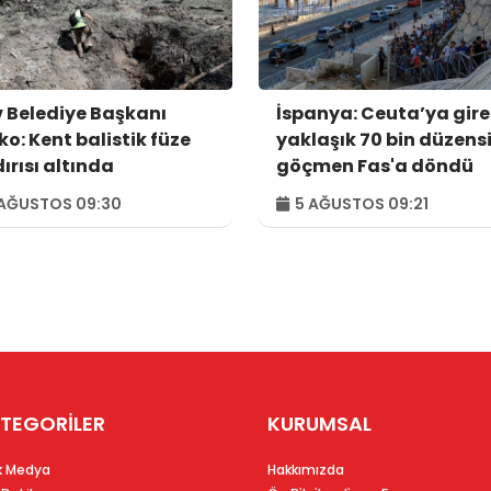
v Belediye Başkanı
İspanya: Ceuta’ya gir
ko: Kent balistik füze
yaklaşık 70 bin düzens
ırısı altında
göçmen Fas'a döndü
AĞUSTOS 09:30
5 AĞUSTOS 09:21
TEGORİLER
KURUMSAL
k Medya
Hakkımızda