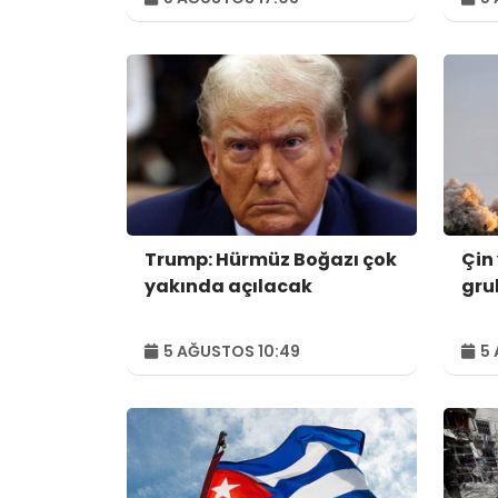
Trump: Hürmüz Boğazı çok
Çin 
yakında açılacak
gru
5 AĞUSTOS 10:49
5 