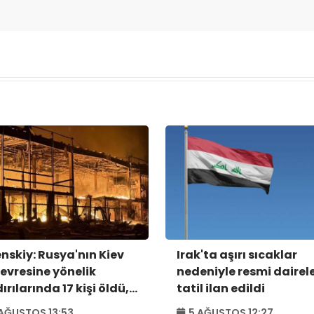
enskiy: Rusya'nın Kiev
Irak'ta aşırı sıcaklar
çevresine yönelik
nedeniyle resmi dairel
ırılarında 17 kişi öldü,
tatil ilan edildi
kişi yaralandı
AĞUSTOS 13:53
5 AĞUSTOS 12:27