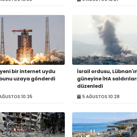
yeni bir internet uydu
İsrail ordusu, Lübnan'ı
bunu uzaya gönderdi
güneyine İHA saldırılar
düzenledi
AĞUSTOS 10:35
5 AĞUSTOS 10:28