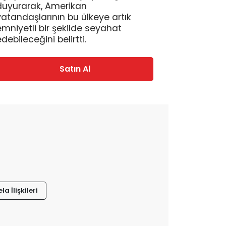
duyurarak, Amerikan
vatandaşlarının bu ülkeye artık
emniyetli bir şekilde seyahat
debileceğini belirtti.
Satın Al
a İlişkileri