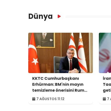
Dünya
KKTC Cumhurbaşkanı
İra
Erhürman: BM'nin mayın
Taa
temizleme önerisini Rum
get
tarafı reddetti
7 AĞUSTOS 11:12
7 