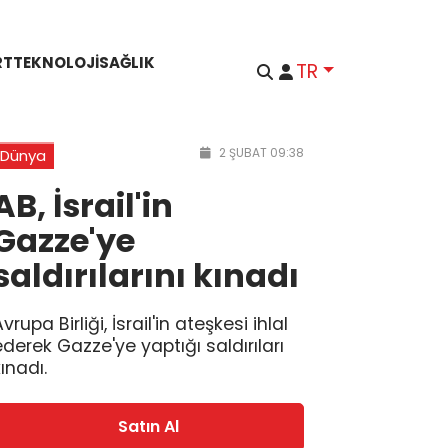
RT
TEKNOLOJI
SAĞLIK
TR
2 ŞUBAT 09:38
Dünya
AB, İsrail'in
Gazze'ye
saldırılarını kınadı
vrupa Birliği, İsrail'in ateşkesi ihlal
ederek Gazze'ye yaptığı saldırıları
ınadı.
Satın Al