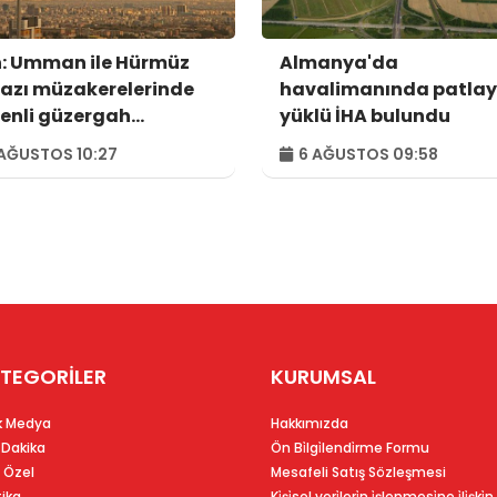
n: Umman ile Hürmüz
Almanya'da
azı müzakerelerinde
havalimanında patlay
enli güzergah
yüklü İHA bulundu
usunda anlaşmaya
AĞUSTOS 10:27
6 AĞUSTOS 09:58
dık
TEGORİLER
KURUMSAL
k Medya
Hakkımızda
 Dakika
Ön Bi̇lgi̇lendi̇rme Formu
 Özel
Mesafeli Satış Sözleşmesi
tika
Ki̇şi̇sel veri̇leri̇n i̇şlenmesi̇ne i̇li̇şki̇n