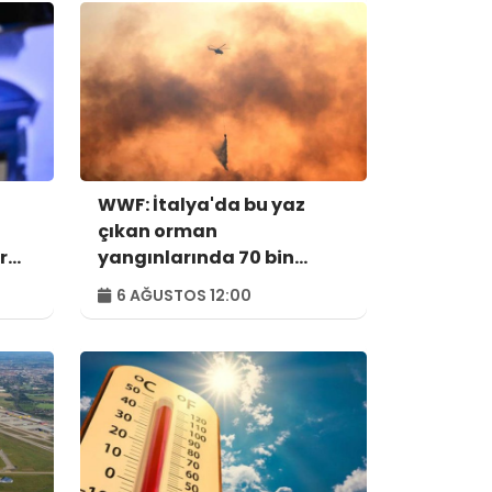
WWF: İtalya'da bu yaz
çıkan orman
r
yangınlarında 70 bin
hektar alan kül oldu
6 AĞUSTOS 12:00