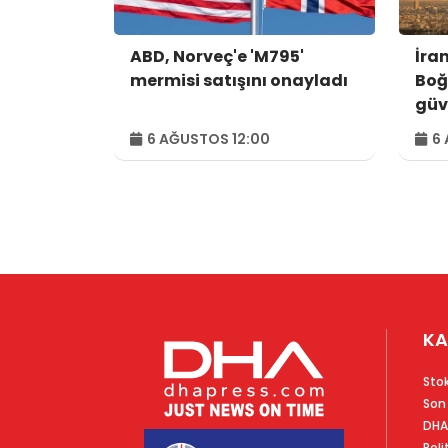
ABD, Norveç'e 'M795'
İra
mermisi satışını onayladı
Boğ
güv
kon
6 AĞUSTOS 12:00
6 
var
KA
Sto
Son
DHA
Poli