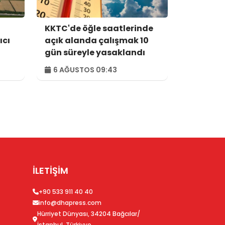
KKTC'de öğle saatlerinde
ıcı
açık alanda çalışmak 10
gün süreyle yasaklandı
6 AĞUSTOS 09:43
İLETİŞİM
+90 533 911 40 40
info@dhapress.com
Hürriyet Dünyası, 34204 Bağcılar/
İstanbul, Türkiyye