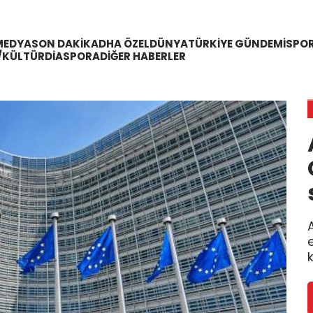
MEDYA
SON DAKIKA
DHA ÖZEL
DÜNYA
TÜRKIYE GÜNDEMI
SPO
/KÜLTÜR
DIASPORA
DIĞER HABERLER
A
k