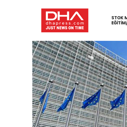
STOK 
EĞITIM