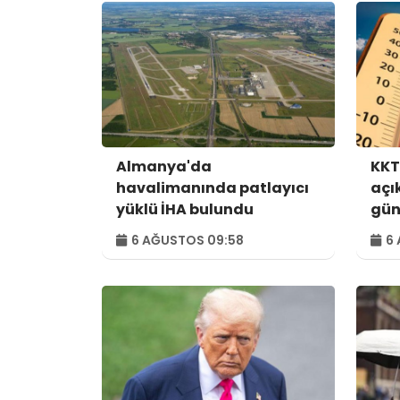
Almanya'da
KKT
havalimanında patlayıcı
açı
yüklü İHA bulundu
gün
6 AĞUSTOS 09:58
6 