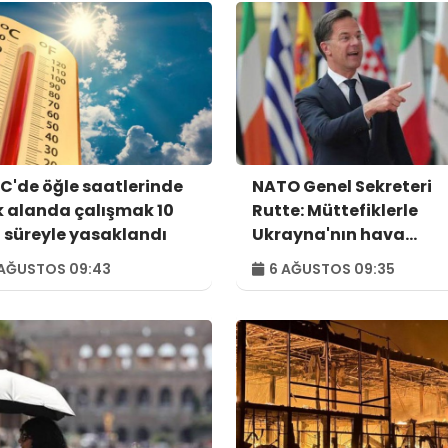
C'de öğle saatlerinde
NATO Genel Sekreteri
k alanda çalışmak 10
Rutte: Müttefiklerle
 süreyle yasaklandı
Ukrayna'nın hava
savunma ihtiyaçlarını
AĞUSTOS 09:43
6 AĞUSTOS 09:35
görüştük