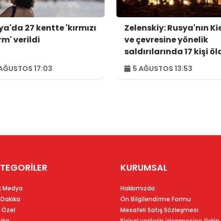
ya'da 27 kentte 'kırmızı
Zelenskiy: Rusya'nın Ki
m' verildi
ve çevresine yönelik
saldırılarında 17 kişi öl
44 kişi yaralandı
AĞUSTOS 17:03
5 AĞUSTOS 13:53
TEGORİLER
KURUMSAL
k Medya
Hakkımızda
 Dakika
Ön Bi̇lgi̇lendi̇rme Formu
 Özel
Mesafeli Satış Sözleşmesi
tika
Ki̇şi̇sel veri̇leri̇n i̇şlenmesi̇ne i̇li̇şki̇n