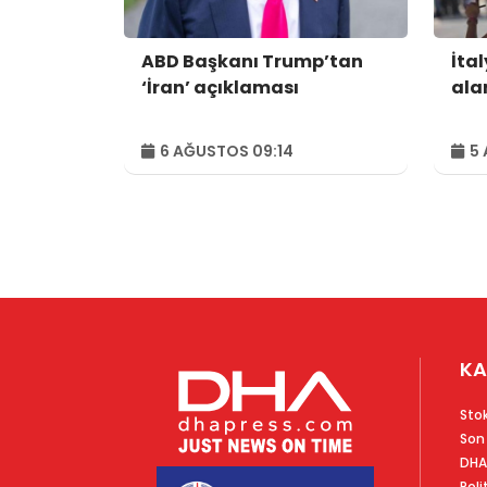
ABD Başkanı Trump’tan
İtal
‘İran’ açıklaması
alar
6 AĞUSTOS 09:14
5 
KA
Sto
Son
DHA
Poli