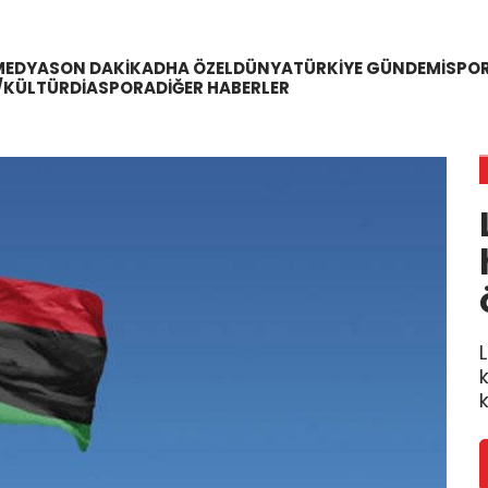
MEDYA
SON DAKIKA
DHA ÖZEL
DÜNYA
TÜRKIYE GÜNDEMI
SPO
/KÜLTÜR
DIASPORA
DIĞER HABERLER
k