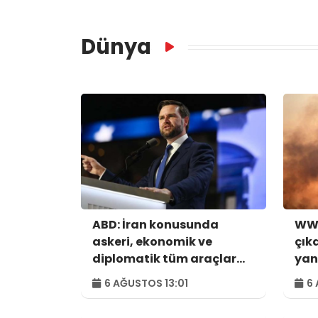
Dünya
ABD: İran konusunda
WWF
askeri, ekonomik ve
çık
diplomatik tüm araçlar
yan
kullanılacak
hek
6 AĞUSTOS 13:01
6 