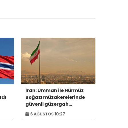
İran: Umman ile Hürmüz
adı
Boğazı müzakerelerinde
güvenli güzergah
konusunda anlaşmaya
6 AĞUSTOS 10:27
vardık