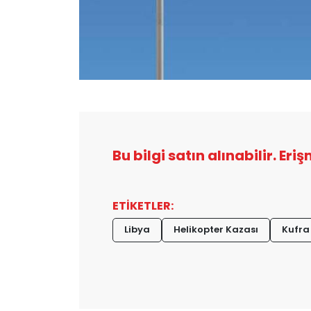
Bu bilgi satın alınabilir. Eri
ETİKETLER:
Libya
Helikopter Kazası
Kufra