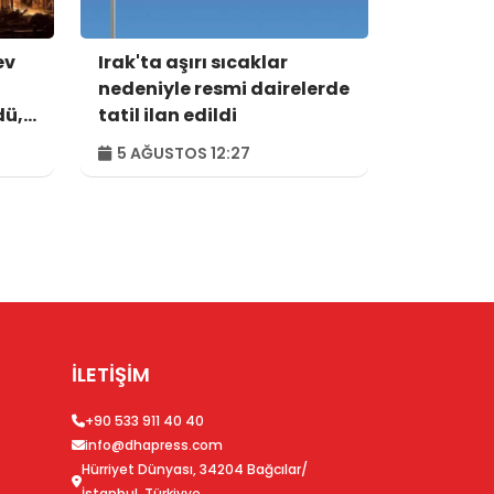
ev
Irak'ta aşırı sıcaklar
nedeniyle resmi dairelerde
dü,
tatil ilan edildi
5 AĞUSTOS 12:27
İLETİŞİM
+90 533 911 40 40
info@dhapress.com
Hürriyet Dünyası, 34204 Bağcılar/
İstanbul, Türkiyye