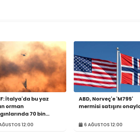
: İtalya'da bu yaz
ABD, Norveç'e 'M795'
an orman
mermisi satışını onayl
gınlarında 70 bin
tar alan kül oldu
AĞUSTOS 12:00
6 AĞUSTOS 12:00