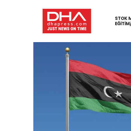
STOK 
EĞITIM