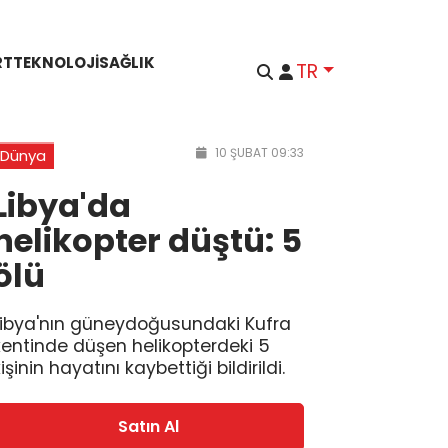
RT
TEKNOLOJI
SAĞLIK
TR
10 ŞUBAT 09:33
Dünya
Libya'da
helikopter düştü: 5
ölü
Libya'nın güneydoğusundaki Kufra
kentinde düşen helikopterdeki 5
işinin hayatını kaybettiği bildirildi.
Satın Al