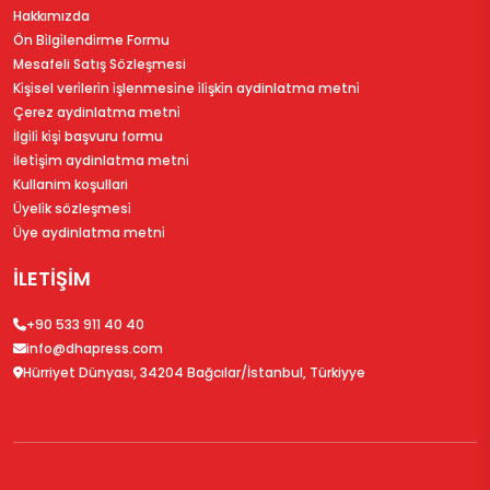
Hakkımızda
Ön Bi̇lgi̇lendi̇rme Formu
Mesafeli Satış Sözleşmesi
Ki̇şi̇sel veri̇leri̇n i̇şlenmesi̇ne i̇li̇şki̇n aydinlatma metni̇
Çerez aydinlatma metni̇
İlgi̇li̇ ki̇şi̇ başvuru formu
İleti̇şi̇m aydinlatma metni̇
Kullanim koşullari
Üyeli̇k sözleşmesi̇
Üye aydinlatma metni̇
İLETİŞİM
+90 533 911 40 40
info@dhapress.com
Hürriyet Dünyası, 34204 Bağcılar/İstanbul, Türkiyye