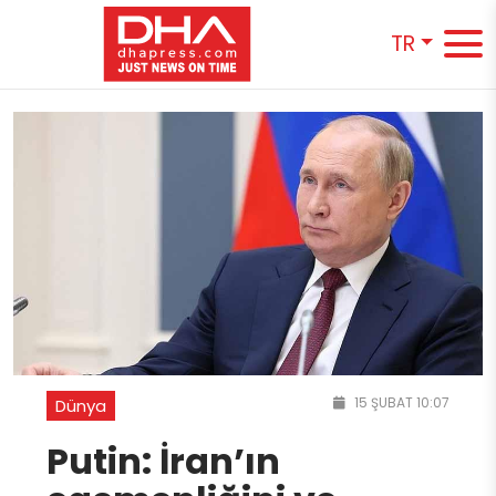
TR
15 ŞUBAT 10:07
Dünya
Putin: İran’ın