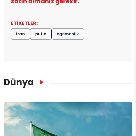
satın almanız gerekir.
ETİKETLER:
İran
putin
egemenlik
Dünya