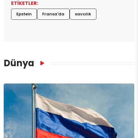
ETİKETLER:
Epstein
Fransa'da
savcılık
Dünya