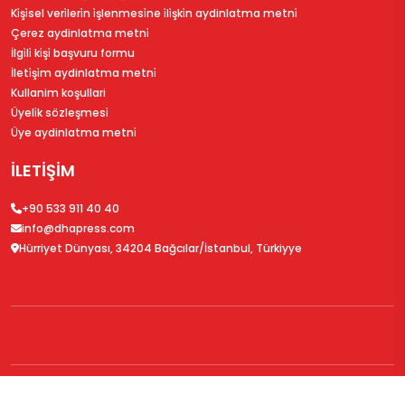
Ki̇şi̇sel veri̇leri̇n i̇şlenmesi̇ne i̇li̇şki̇n aydinlatma metni̇
Çerez aydinlatma metni̇
İlgi̇li̇ ki̇şi̇ başvuru formu
İleti̇şi̇m aydinlatma metni̇
Kullanim koşullari
Üyeli̇k sözleşmesi̇
Üye aydinlatma metni̇
İLETİŞİM
+90 533 911 40 40
info@dhapress.com
Hürriyet Dünyası, 34204 Bağcılar/İstanbul, Türkiyye
© 2026
DHAPress.com