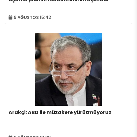
9 AĞUSTOS 15:42
Arakçi: ABD ile müzakere yürütmüyoruz