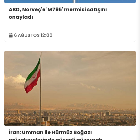
ABD, Norveç'e 'M795' mermisi satışını
onayladı
6 AĞUSTOS 12:00
İran: Umman ile Hürmüz Boğazı
müzakerelerinde güvenli güzergah