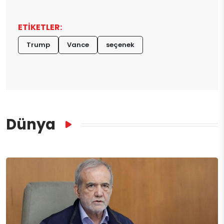
ETİKETLER:
Trump
Vance
seçenek
Dünya