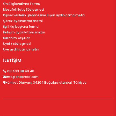
Ön Bi̇lgi̇lendi̇rme Formu
Mesafeli Satış Sözleşmesi
Ki̇şi̇sel veri̇leri̇n i̇şlenmesi̇ne i̇li̇şki̇n aydinlatma metni̇
Çerez aydinlatma metni̇
İlgi̇li̇ ki̇şi̇ başvuru formu
İleti̇şi̇m aydinlatma metni̇
Kullanim koşullari
Üyeli̇k sözleşmesi̇
Üye aydinlatma metni̇
İLETİŞİM
+90 533 911 40 40
info@dhapress.com
Hürriyet Dünyası, 34204 Bağcılar/İstanbul, Türkiyye