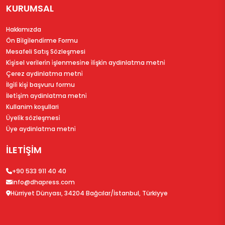
KURUMSAL
Hakkımızda
Ön Bi̇lgi̇lendi̇rme Formu
Mesafeli Satış Sözleşmesi
Ki̇şi̇sel veri̇leri̇n i̇şlenmesi̇ne i̇li̇şki̇n aydinlatma metni̇
Çerez aydinlatma metni̇
İlgi̇li̇ ki̇şi̇ başvuru formu
İleti̇şi̇m aydinlatma metni̇
Kullanim koşullari
Üyeli̇k sözleşmesi̇
Üye aydinlatma metni̇
İLETİŞİM
+90 533 911 40 40
info@dhapress.com
Hürriyet Dünyası, 34204 Bağcılar/İstanbul, Türkiyye