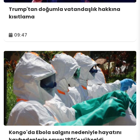
Trump'tan doğumla vatandaşlık hakkına
kısıtlama
09:47
Kongo'da Ebola salgını nedeniyle hayatını
kaybedenlerin sayısı 1801'e yükseldi