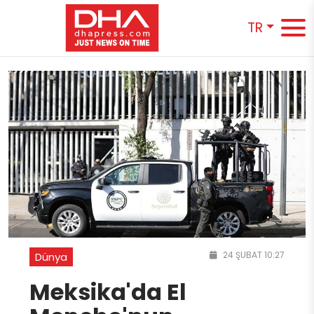
TR
24 ŞUBAT 10:27
Dünya
Meksika'da El