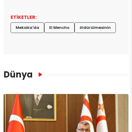
ETİKETLER:
Meksika'da
El Mencho
öldürülmesinin
Dünya