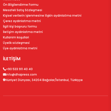
Ön Bi̇lgi̇lendi̇rme Formu
Mesafeli Satış Sözleşmesi
Ki̇şi̇sel veri̇leri̇n i̇şlenmesi̇ne i̇li̇şki̇n aydinlatma metni̇
Çerez aydinlatma metni̇
İlgi̇li̇ ki̇şi̇ başvuru formu
İleti̇şi̇m aydinlatma metni̇
Kullanim koşullari
Üyeli̇k sözleşmesi̇
Üye aydinlatma metni̇
İLETİŞİM
+90 533 911 40 40
info@dhapress.com
Hürriyet Dünyası, 34204 Bağcılar/İstanbul, Türkiyye