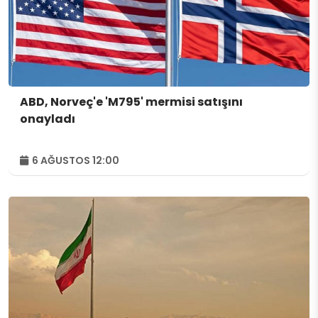
ABD, Norveç'e 'M795' mermisi satışını
onayladı
6 AĞUSTOS 12:00