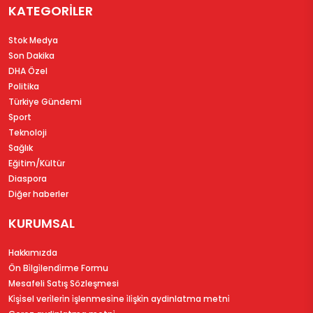
KATEGORİLER
Stok Medya
Son Dakika
DHA Özel
Politika
Türkiye Gündemi
Sport
Teknoloji
Sağlık
Eğitim/Kültür
Diaspora
Diğer haberler
KURUMSAL
Hakkımızda
Ön Bi̇lgi̇lendi̇rme Formu
Mesafeli Satış Sözleşmesi
Ki̇şi̇sel veri̇leri̇n i̇şlenmesi̇ne i̇li̇şki̇n aydinlatma metni̇