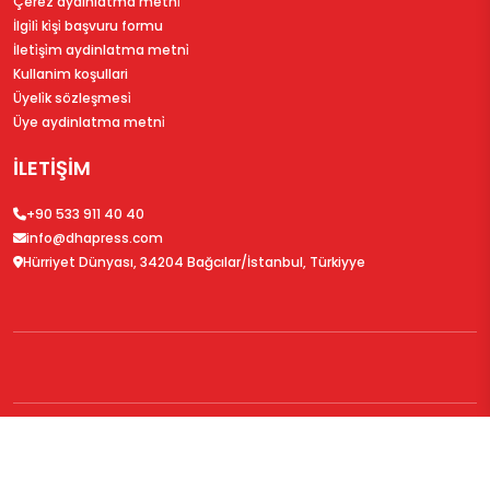
Çerez aydinlatma metni̇
İlgi̇li̇ ki̇şi̇ başvuru formu
İleti̇şi̇m aydinlatma metni̇
Kullanim koşullari
Üyeli̇k sözleşmesi̇
Üye aydinlatma metni̇
İLETİŞİM
+90 533 911 40 40
info@dhapress.com
Hürriyet Dünyası, 34204 Bağcılar/İstanbul, Türkiyye
© 2026
DHAPress.com