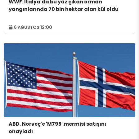
WWF: İtalya'da bu yaz çıkan orman
yangınlarında 70 bin hektar alan kül oldu
6 AĞUSTOS 12:00
ABD, Norveç'e 'M795' mermisi satışını
onayladı