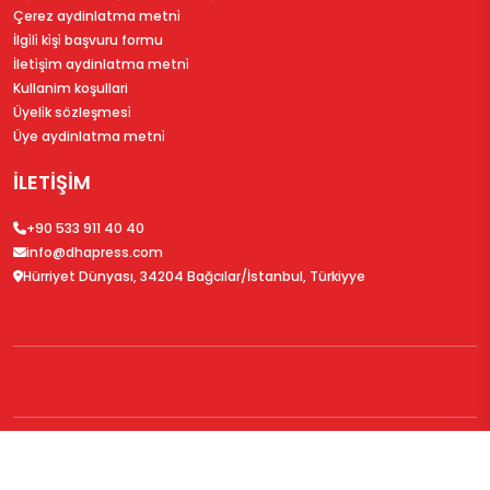
Çerez aydinlatma metni̇
İlgi̇li̇ ki̇şi̇ başvuru formu
İleti̇şi̇m aydinlatma metni̇
Kullanim koşullari
Üyeli̇k sözleşmesi̇
Üye aydinlatma metni̇
İLETİŞİM
+90 533 911 40 40
info@dhapress.com
Hürriyet Dünyası, 34204 Bağcılar/İstanbul, Türkiyye
© 2026
DHAPress.com