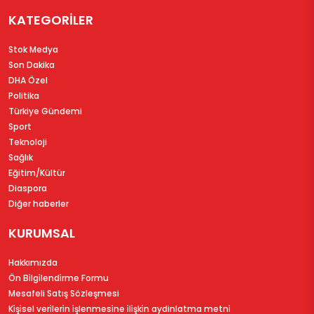
KATEGORİLER
Stok Medya
Son Dakika
DHA Özel
Politika
Türkiye Gündemi
Sport
Teknoloji
Sağlık
Eğitim/Kültür
Diaspora
Diğer haberler
KURUMSAL
Hakkımızda
Ön Bi̇lgi̇lendi̇rme Formu
Mesafeli Satış Sözleşmesi
Ki̇şi̇sel veri̇leri̇n i̇şlenmesi̇ne i̇li̇şki̇n aydinlatma metni̇