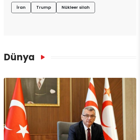
İran
Trump
Nükleer silah
Dünya