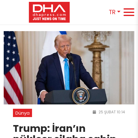
TR
25 ŞUBAT 10:14
Dünya
Trump: İran’ın