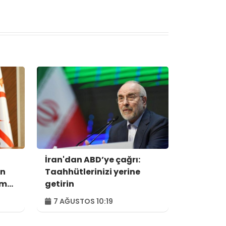
İran'dan ABD’ye çağrı:
ın
Taahhütlerinizi yerine
um
getirin
7 AĞUSTOS 10:19