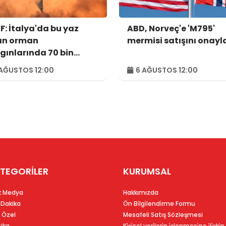
: İtalya'da bu yaz
ABD, Norveç'e 'M795'
an orman
mermisi satışını onayl
gınlarında 70 bin
tar alan kül oldu
AĞUSTOS 12:00
6 AĞUSTOS 12:00
TEGORİLER
KURUMSAL
k Medya
Hakkımızda
 Dakika
Ön Bi̇lgi̇lendi̇rme Formu
 Özel
Mesafeli Satış Sözleşmesi
tika
Ki̇şi̇sel veri̇leri̇n i̇şlenmesi̇ne i̇li̇şki̇n