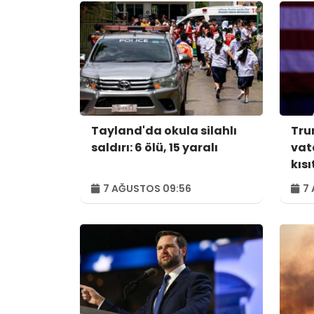
Tayland'da okula silahlı
Tru
saldırı: 6 ölü, 15 yaralı
vat
kıs
7 AĞUSTOS 09:56
7 