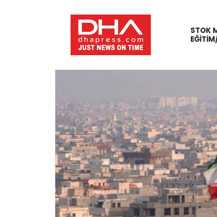
STOK 
EĞITIM