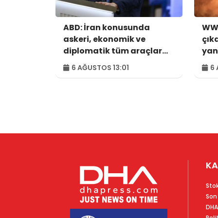
ABD: İran konusunda
WWF
askeri, ekonomik ve
çık
diplomatik tüm araçlar
yan
kullanılacak
hek
6 AĞUSTOS 13:01
6 
KA
Sto
Son
DHA
Poli