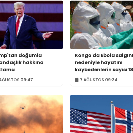
mp'tan doğumla
Kongo'da Ebola salgın
andaşlık hakkına
nedeniyle hayatını
ıtlama
kaybedenlerin sayısı 18
yükseldi
AĞUSTOS 09:47
7 AĞUSTOS 09:34