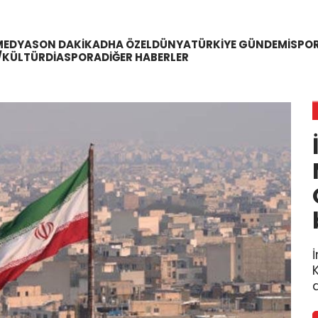
MEDYA
SON DAKIKA
DHA ÖZEL
DÜNYA
TÜRKIYE GÜNDEMI
SPO
/KÜLTÜR
DIASPORA
DIĞER HABERLER
a