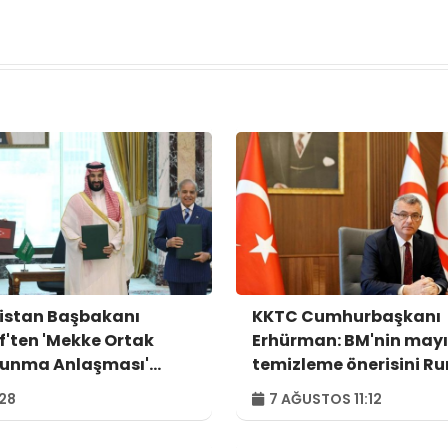
istan Başbakanı
KKTC Cumhurbaşkanı
if'ten 'Mekke Ortak
Erhürman: BM'nin may
unma Anlaşması'
temizleme önerisini R
ajı
tarafı reddetti
:28
7 AĞUSTOS 11:12