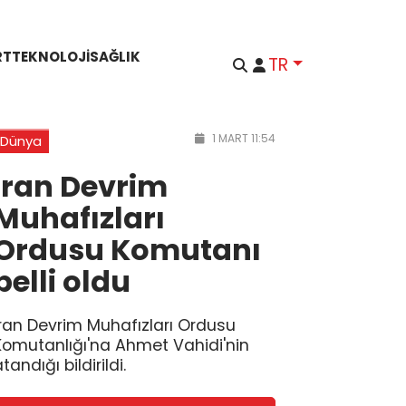
RT
TEKNOLOJI
SAĞLIK
TR
1 MART 11:54
Dünya
İran Devrim
Muhafızları
Ordusu Komutanı
belli oldu
İran Devrim Muhafızları Ordusu
Komutanlığı'na Ahmet Vahidi'nin
tandığı bildirildi.