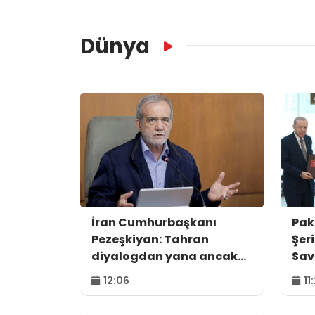
Dünya
İran Cumhurbaşkanı
Pak
Pezeşkiyan: Tahran
Şer
diyalogdan yana ancak
Sav
teslime zorlanamaz
mes
12:06
11