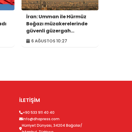
İran: Umman ile Hürmüz
adı
Boğazı müzakerelerinde
güvenli güzergah
konusunda anlaşmaya
6 AĞUSTOS 10:27
vardık
İLETİŞİM
+90 533 911 40 40
info@dhapress.com
Hürriyet Dünyası, 34204 Bağcılar/
İstanbul, Türkiyye