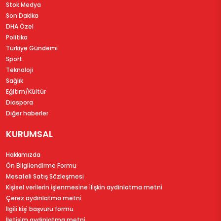
Stok Medya
Son Dakika
DHA Özel
Politika
Türkiye Gündemi
Sport
Teknoloji
Sağlık
Eğitim/Kültür
Diaspora
Diğer haberler
KURUMSAL
Hakkımızda
Ön Bi̇lgi̇lendi̇rme Formu
Mesafeli Satış Sözleşmesi
Ki̇şi̇sel veri̇leri̇n i̇şlenmesi̇ne i̇li̇şki̇n aydinlatma metni̇
Çerez aydinlatma metni̇
İlgi̇li̇ ki̇şi̇ başvuru formu
İleti̇şi̇m aydinlatma metni̇