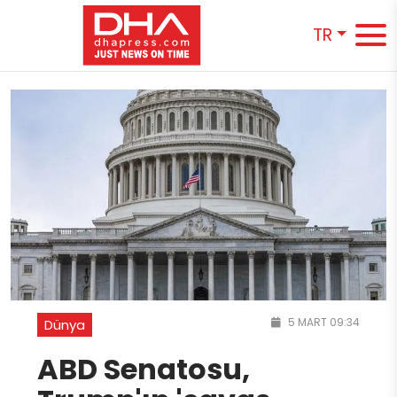
TR
5 MART 09:34
Dünya
ABD Senatosu,