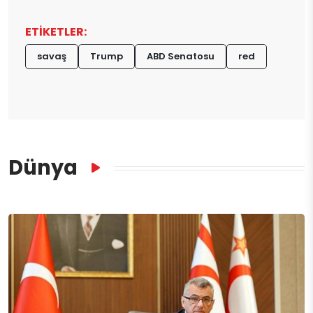
ETİKETLER:
savaş
Trump
ABD Senatosu
red
Dünya