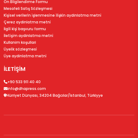
Ön Bi̇lgi̇lendi̇rme Formu
Mesafeli Satış Sözleşmesi
Ki̇şi̇sel veri̇leri̇n i̇şlenmesi̇ne i̇li̇şki̇n aydinlatma metni̇
Çerez aydinlatma metni̇
İlgi̇li̇ ki̇şi̇ başvuru formu
İleti̇şi̇m aydinlatma metni̇
Kullanim koşullari
Üyeli̇k sözleşmesi̇
Üye aydinlatma metni̇
İLETİŞİM
+90 533 911 40 40
info@dhapress.com
Hürriyet Dünyası, 34204 Bağcılar/İstanbul, Türkiyye